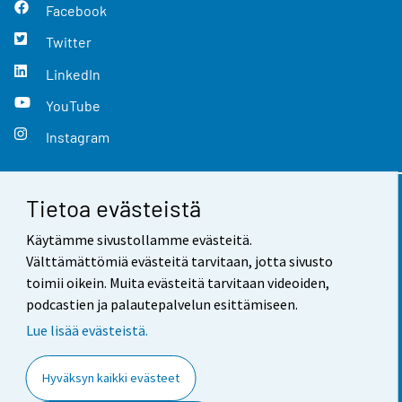
Facebook
Twitter
LinkedIn
YouTube
Instagram
Tietoa evästeistä
Yhteystiedot
Käytämme sivustollamme evästeitä.
Palaute
Välttämättömiä evästeitä tarvitaan, jotta sivusto
toimii oikein. Muita evästeitä tarvitaan videoiden,
Käyttöehdot
podcastien ja palautepalvelun esittämiseen.
Tietosuoja
Lue lisää evästeistä.
Saavutettavuus
Hyväksyn kaikki evästeet
Tietoa sivustosta