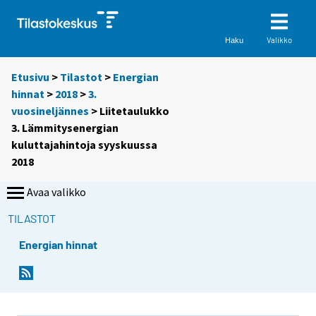
Valikko
Haku
Etusivu
>
Tilastot
>
Energian
hinnat
>
2018
>
3.
vuosineljännes
> Liitetaulukko
3. Lämmitysenergian
kuluttajahintoja syyskuussa
2018
Avaa valikko
TILASTOT
Energian hinnat