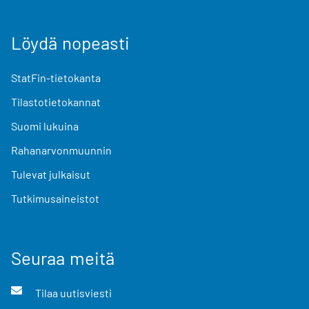
Löydä nopeasti
StatFin-tietokanta
Tilastotietokannat
Suomi lukuina
Rahanarvonmuunnin
Tulevat julkaisut
Tutkimusaineistot
Seuraa meitä
Tilaa uutisviesti