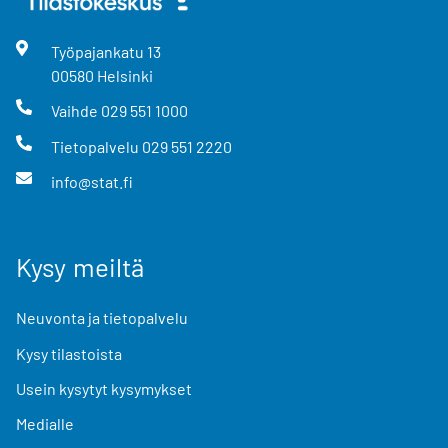
Työpajankatu
13
00580
Helsinki
Vaihde
029 551 1000
Tietopalvelu
029 551 2220
info@stat.fi
Kysy meiltä
Neuvonta ja tietopalvelu
Kysy tilastoista
Usein kysytyt kysymykset
Medialle