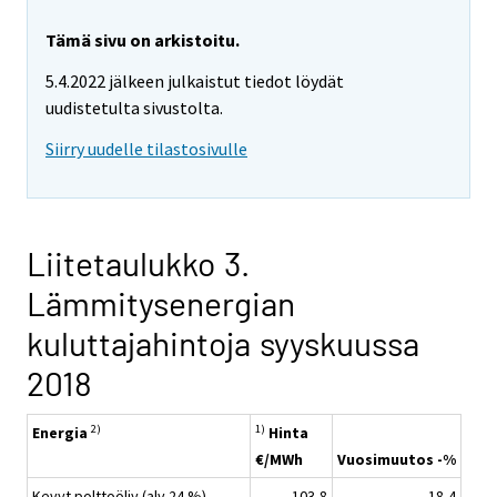
Tämä sivu on arkistoitu.
5.4.2022 jälkeen julkaistut tiedot löydät
uudistetulta sivustolta.
Siirry uudelle tilastosivulle
Liitetaulukko 3.
Lämmitysenergian
kuluttajahintoja syyskuussa
2018
2)
1)
Energia
Hinta
€/MWh
Vuosimuutos -%
Kevyt polttoöljy (alv 24 %)
103,8
18,4