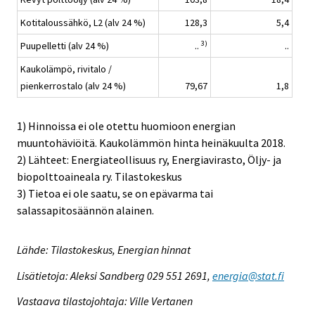
Kotitaloussähkö, L2 (alv 24 %)
128,3
5,4
3)
Puupelletti (alv 24 %)
..
..
Kaukolämpö, rivitalo /
pienkerrostalo (alv 24 %)
79,67
1,8
1) Hinnoissa ei ole otettu huomioon energian
muuntohäviöitä. Kaukolämmön hinta heinäkuulta 2018.
2) Lähteet: Energiateollisuus ry, Energiavirasto, Öljy- ja
biopolttoaineala ry. Tilastokeskus
3) Tietoa ei ole saatu, se on epävarma tai
salassapitosäännön alainen.
Lähde: Tilastokeskus, Energian hinnat
Lisätietoja: Aleksi Sandberg 029 551 2691,
energia@stat.fi
Vastaava tilastojohtaja: Ville Vertanen