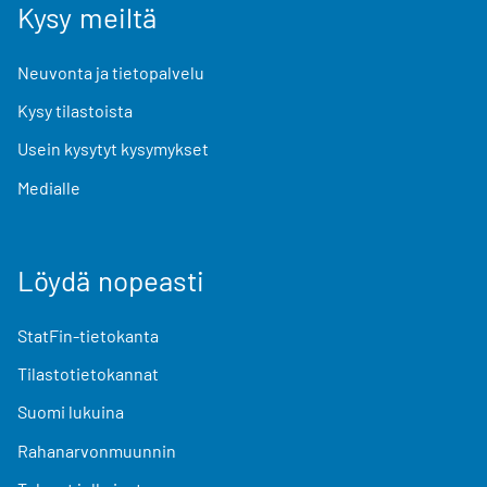
Kysy meiltä
Neuvonta ja tietopalvelu
Kysy tilastoista
Usein kysytyt kysymykset
Medialle
Löydä nopeasti
StatFin-tietokanta
Tilastotietokannat
Suomi lukuina
Rahanarvonmuunnin