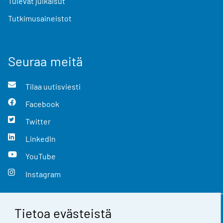
Tulevat julkaisut
Tutkimusaineistot
Seuraa meitä
Tilaa uutisviesti
Facebook
Twitter
LinkedIn
YouTube
Instagram
Tietoa evästeistä
Yhteystiedot