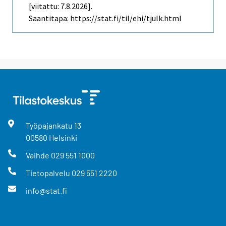
[viitattu: 7.8.2026].
Saantitapa: https://stat.fi/til/ehi/tjulk.html
Työpajankatu
13
00580
Helsinki
Vaihde
029 551 1000
Tietopalvelu
029 551 2220
info@stat.fi