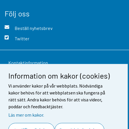
Följ oss
Beställ nyhetsbrev
Twitter
Kontaktinformation
Information om kakor (cookies)
Respons
Vi använder kakor på vår webbplats. Nödvändiga
Användarvillkor
kakor behövs för att webbplatsen ska fungera på
Dataskydd
rätt sätt. Andra kakor behövs för att visa videor,
poddar och feedbacktjäster.
Tillgänglighet
Läs mer om kakor.
Information om webbplatsen