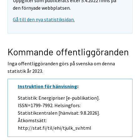
Uppgifter som publicerats efter 5.4.2022 finns på
den förnyade webbplatsen.
Gå till den nya statistiksidan.
Kommande offentliggöranden
Inga offentliggöranden görs på svenska om denna
statistik år 2023.
Instruktion för hänvisning
:
Statistik: Energipriser [e-publikation].
ISSN=1799-7992. Helsingfors:
Statistikcentralen [hänvisat: 9.8.2026].
Åtkomstsätt:
http://stat.fi/til/ehi/tjulk_sv.html