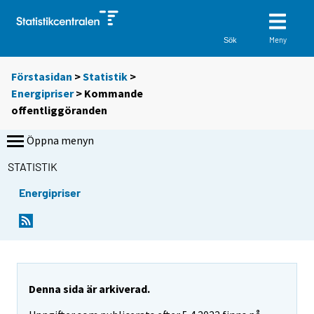
Meny
Sök
Förstasidan
>
Statistik
>
Energipriser
> Kommande
offentliggöranden
Öppna menyn
STATISTIK
Energipriser
Denna sida är arkiverad.