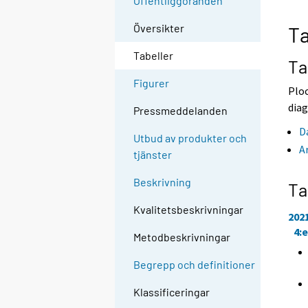
Offentliggöranden
e
e
n
n
Översikter
Ta
a
a
n
n
Tabeller
n
n
Ta
a
a
Figurer
n
n
Ploc
t
t
diag
Pressmeddelanden
j
j
Ã
Ã
D
Utbud av produkter och
¤
¤
A
tjänster
n
n
s
s
Beskrivning
t
t
Ta
.
.
Kvalitetsbeskrivningar
202
4:
Metodbeskrivningar
Begrepp och definitioner
Klassificeringar