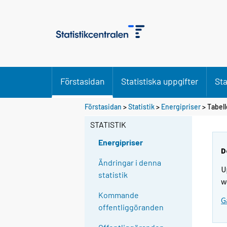
Förstasidan
Statistiska uppgifter
Sta
D
D
Förstasidan
>
Statistik
>
Energipriser
> Tabell
u
u
f
f
STATISTIK
l
l
y
y
Energipriser
t
t
D
t
t
Ändringar i denna
U
a
a
statistik
r
r
w
t
t
Kommande
G
i
i
offentliggöranden
l
l
l
l