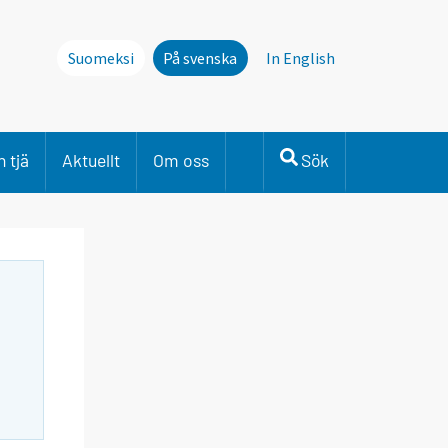
Suomeksi
På svenska
In English
 tjä
Aktuellt
Om oss
Sök