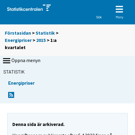
Meny
Sök
Förstasidan
>
Statistik
>
Energipriser
>
2015
>
1:a
kvartalet
Öppna menyn
STATISTIK
Energipriser
Denna sida är arkiverad.