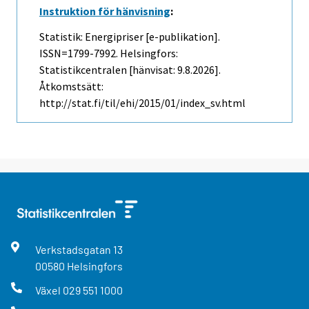
Instruktion för hänvisning
:
Statistik: Energipriser [e-publikation].
ISSN=1799-7992. Helsingfors:
Statistikcentralen [hänvisat: 9.8.2026].
Åtkomstsätt:
http://stat.fi/til/ehi/2015/01/index_sv.html
Verkstadsgatan
13
00580
Helsingfors
Växel
029 551 1000