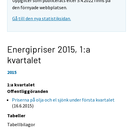
Uppgifter som publicerats efter 5.4.2022 finns på
den förnyade webbplatsen.
Gå till den nya statistiksidan.
Energipriser 2015,
1:a
kvartalet
2015
1:a kvartalet
Offentliggöranden
Priserna på olja och el sjönk under första kvartalet
(16.6.2015)
Tabeller
Tabellbilagor