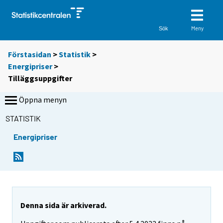
Meny
Sök
Förstasidan
>
Statistik
>
Energipriser
>
Tilläggsuppgifter
Öppna menyn
STATISTIK
Energipriser
Denna sida är arkiverad.