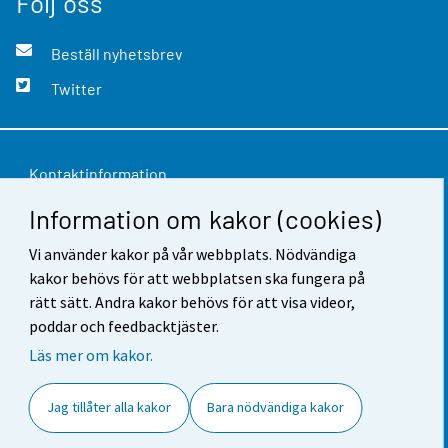
Följ oss
Beställ nyhetsbrev
Twitter
Kontaktinformation
Information om kakor (cookies)
Respons
Användarvillkor
Vi använder kakor på vår webbplats. Nödvändiga
kakor behövs för att webbplatsen ska fungera på
Dataskydd
rätt sätt. Andra kakor behövs för att visa videor,
poddar och feedbacktjäster.
Tillgänglighet
Läs mer om kakor.
Information om webbplatsen
Jag tillåter alla kakor
Bara nödvändiga kakor
Cookie-inställningar