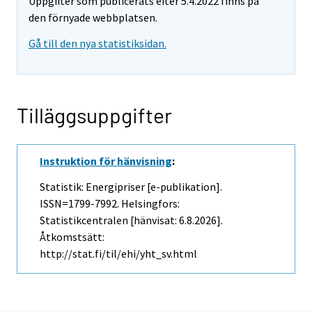
Uppgifter som publicerats efter 5.4.2022 finns på
den förnyade webbplatsen.
Gå till den nya statistiksidan.
Tilläggsuppgifter
Instruktion för hänvisning
:
Statistik: Energipriser [e-publikation].
ISSN=1799-7992. Helsingfors:
Statistikcentralen [hänvisat: 6.8.2026].
Åtkomstsätt:
http://stat.fi/til/ehi/yht_sv.html