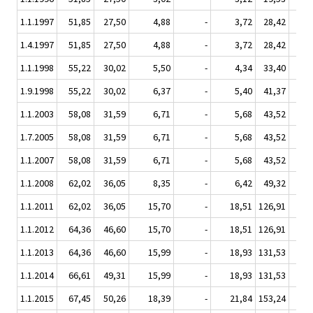
1.1.1997
51,85
27,50
4,88
-
3,72
28,42
1.4.1997
51,85
27,50
4,88
-
3,72
28,42
1.1.1998
55,22
30,02
5,50
-
4,34
33,40
1.9.1998
55,22
30,02
6,37
-
5,40
41,37
1.1.2003
58,08
31,59
6,71
-
5,68
43,52
1.7.2005
58,08
31,59
6,71
-
5,68
43,52
1.1.2007
58,08
31,59
6,71
-
5,68
43,52
1.1.2008
62,02
36,05
8,35
-
6,42
49,32
2
1.1.2011
62,02
36,05
15,70
-
18,51
126,91
1.1.2012
64,36
46,60
15,70
-
18,51
126,91
8
1.1.2013
64,36
46,60
15,99
-
18,93
131,53
1
1.1.2014
66,61
49,31
15,99
-
18,93
131,53
1
1.1.2015
67,45
50,26
18,39
-
21,84
153,24
1