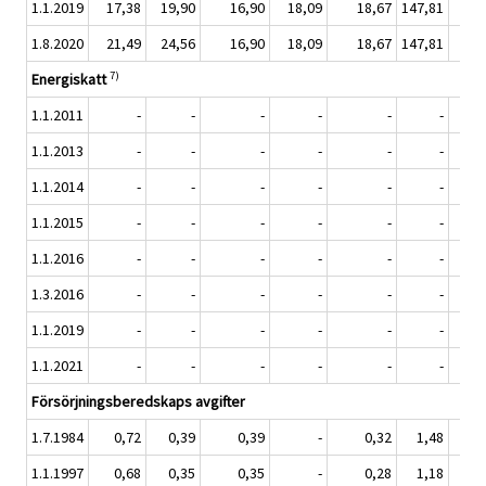
1.1.2019
17,38
19,90
16,90
18,09
18,67
147,81
1
1.8.2020
21,49
24,56
16,90
18,09
18,67
147,81
1
7)
Energiskatt
1.1.2011
-
-
-
-
-
-
1.1.2013
-
-
-
-
-
-
1.1.2014
-
-
-
-
-
-
1.1.2015
-
-
-
-
-
-
1.1.2016
-
-
-
-
-
-
1.3.2016
-
-
-
-
-
-
1.1.2019
-
-
-
-
-
-
1.1.2021
-
-
-
-
-
-
Försörjningsberedskaps avgifter
1.7.1984
0,72
0,39
0,39
-
0,32
1,48
1.1.1997
0,68
0,35
0,35
-
0,28
1,18
0