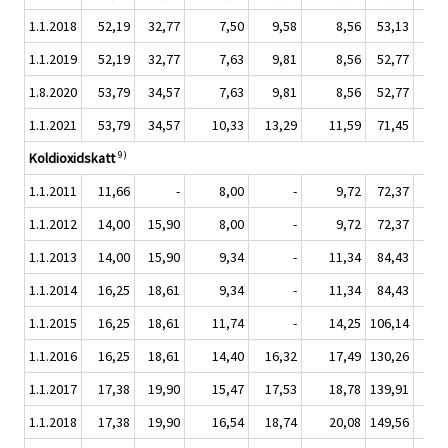
1.1.2018
52,19
32,77
7,50
9,58
8,56
53,13
1.1.2019
52,19
32,77
7,63
9,81
8,56
52,77
1.8.2020
53,79
34,57
7,63
9,81
8,56
52,77
1.1.2021
53,79
34,57
10,33
13,29
11,59
71,45
1
9)
Koldioxidskatt
1.1.2011
11,66
-
8,00
-
9,72
72,37
1.1.2012
14,00
15,90
8,00
-
9,72
72,37
1.1.2013
14,00
15,90
9,34
-
11,34
84,43
1.1.2014
16,25
18,61
9,34
-
11,34
84,43
1.1.2015
16,25
18,61
11,74
-
14,25
106,14
1.1.2016
16,25
18,61
14,40
16,32
17,49
130,26
1
1.1.2017
17,38
19,90
15,47
17,53
18,78
139,91
1
1.1.2018
17,38
19,90
16,54
18,74
20,08
149,56
1