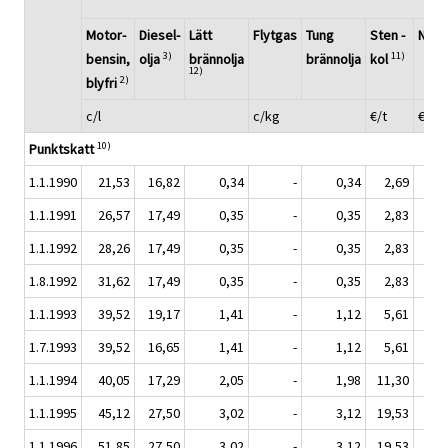
Motor-
Diesel-
Lätt
Flytgas
Tung
Sten
-
Natu
3)
11)
bensin,
olja
brännolja
brännolja
kol
12)
2)
blyfri
c/l
c/kg
€/t
€/M
10)
Punktskatt
1.1.1990
21,53
16,82
0,34
-
0,34
2,69
1.1.1991
26,57
17,49
0,35
-
0,35
2,83
1.1.1992
28,26
17,49
0,35
-
0,35
2,83
1.8.1992
31,62
17,49
0,35
-
0,35
2,83
1.1.1993
39,52
19,17
1,41
-
1,12
5,61
1.7.1993
39,52
16,65
1,41
-
1,12
5,61
1.1.1994
40,05
17,29
2,05
-
1,98
11,30
1.1.1995
45,12
27,50
3,02
-
3,12
19,53
1.1.1996
51,85
27,50
3,02
-
3,12
19,53