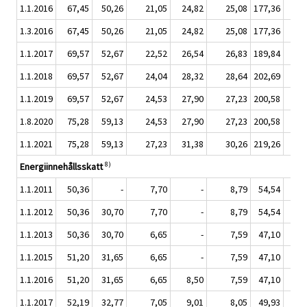
1.1.2016
67,45
50,26
21,05
24,82
25,08
177,36
1
1.3.2016
67,45
50,26
21,05
24,82
25,08
177,36
1
1.1.2017
69,57
52,67
22,52
26,54
26,83
189,84
1
1.1.2018
69,57
52,67
24,04
28,32
28,64
202,69
1
1.1.2019
69,57
52,67
24,53
27,90
27,23
200,58
2
1.8.2020
75,28
59,13
24,53
27,90
27,23
200,58
2
1.1.2021
75,28
59,13
27,23
31,38
30,26
219,26
2
8)
Energiinnehållsskatt
1.1.2011
50,36
-
7,70
-
8,79
54,54
1.1.2012
50,36
30,70
7,70
-
8,79
54,54
1.1.2013
50,36
30,70
6,65
-
7,59
47,10
1.1.2015
51,20
31,65
6,65
-
7,59
47,10
1.1.2016
51,20
31,65
6,65
8,50
7,59
47,10
1.1.2017
52,19
32,77
7,05
9,01
8,05
49,93