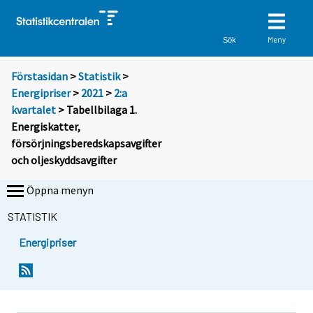
Meny
Sök
Förstasidan
>
Statistik
>
Energipriser
>
2021
>
2:a
kvartalet
> Tabellbilaga 1.
Energiskatter,
försörjningsberedskapsavgifter
och oljeskyddsavgifter
Öppna menyn
STATISTIK
Energipriser