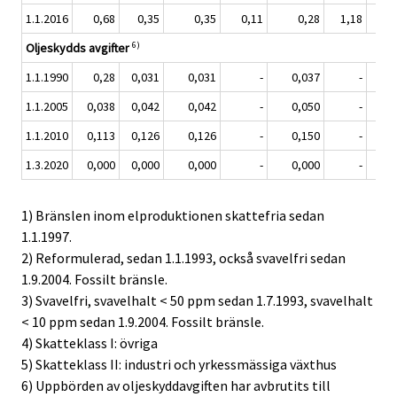
1.1.2016
0,68
0,35
0,35
0,11
0,28
1,18
0
6)
Oljeskydds avgifter
1.1.1990
0,28
0,031
0,031
-
0,037
-
1.1.2005
0,038
0,042
0,042
-
0,050
-
1.1.2010
0,113
0,126
0,126
-
0,150
-
1.3.2020
0,000
0,000
0,000
-
0,000
-
1) Bränslen inom elproduktionen skattefria sedan
1.1.1997.
2) Reformulerad, sedan 1.1.1993, också svavelfri sedan
1.9.2004. Fossilt bränsle.
3) Svavelfri, svavelhalt < 50 ppm sedan 1.7.1993, svavelhalt
< 10 ppm sedan 1.9.2004. Fossilt bränsle.
4) Skatteklass I: övriga
5) Skatteklass II: industri och yrkessmässiga växthus
6) Uppbörden av oljeskyddavgiften har avbrutits till