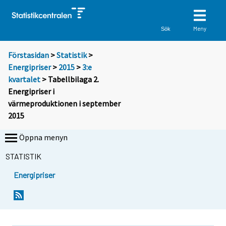
Meny
Sök
Förstasidan
>
Statistik
>
Energipriser
>
2015
>
3:e
kvartalet
> Tabellbilaga 2.
Energipriser i
värmeproduktionen i september
2015
Öppna menyn
STATISTIK
Energipriser