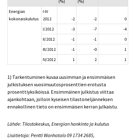
(%)
(%)
Energian
I-IV
kokonaiskulutus
2012
-2
-2
0
I/2012
-3
-7
-4
II/2012
-1
-1
0
III/2012
-1
-0
1
IV/2012
1
2
1
1) Tarkentuminen kuvaa uusimman ja ensimmäisen
julkistuksen vuosimuutosprosenttien erotusta
prosenttiyksiköissä. Ensimmäinen julkistus viittaa
ajankohtaan, jolloin kyseisen tilastoneljänneksen
ennakollinen tieto on ensimmäisen kerran julkaistu.
Lähde: Tilastokeskus, Energian hankinta ja kulutus
Lisätietoja: Pentti Wanhatalo 09 1734 2685,