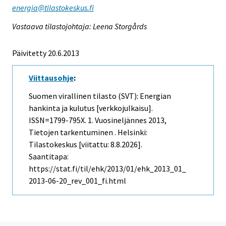
energia@tilastokeskus.fi
Vastaava tilastojohtaja: Leena Storgårds
Päivitetty 20.6.2013
Viittausohje
:
Suomen virallinen tilasto (SVT): Energian
hankinta ja kulutus [verkkojulkaisu].
ISSN=1799-795X.
1. Vuosineljännes
2013,
Tietojen tarkentuminen . Helsinki:
Tilastokeskus [viitattu: 8.8.2026].
Saantitapa:
https://stat.fi/til/ehk/2013/01/ehk_2013_01_
2013-06-20_rev_001_fi.html