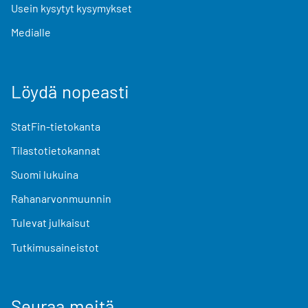
Usein kysytyt kysymykset
Medialle
Löydä nopeasti
StatFin-tietokanta
Tilastotietokannat
Suomi lukuina
Rahanarvonmuunnin
Tulevat julkaisut
Tutkimusaineistot
Seuraa meitä