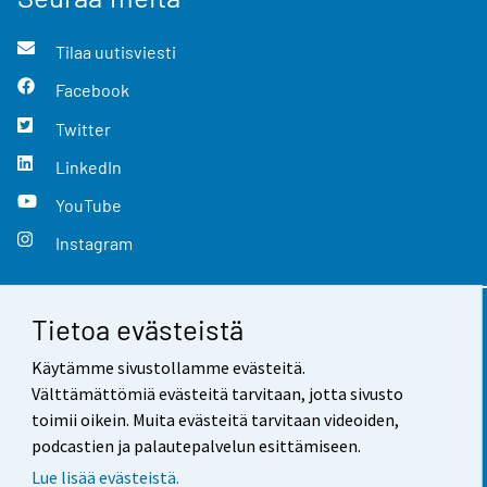
Tilaa uutisviesti
Facebook
Twitter
LinkedIn
YouTube
Instagram
Tietoa evästeistä
Yhteystiedot
Käytämme sivustollamme evästeitä.
Palaute
Välttämättömiä evästeitä tarvitaan, jotta sivusto
toimii oikein. Muita evästeitä tarvitaan videoiden,
Käyttöehdot
podcastien ja palautepalvelun esittämiseen.
Tietosuoja
Lue lisää evästeistä.