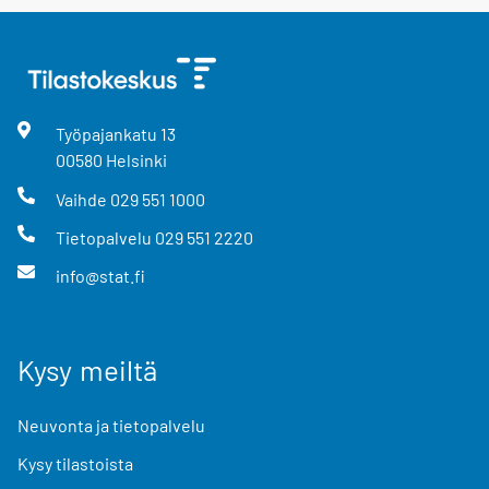
Työpajankatu
13
00580
Helsinki
Vaihde
029 551 1000
Tietopalvelu
029 551 2220
info@stat.fi
Kysy meiltä
Neuvonta ja tietopalvelu
Kysy tilastoista