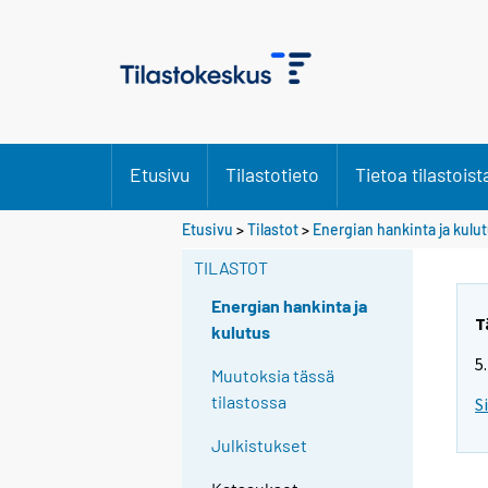
Etusivu
Tilastotieto
Tietoa tilastoist
Etusivu
>
Tilastot
>
Energian hankinta ja kulu
TILASTOT
Energian hankinta ja
T
kulutus
5
Muutoksia tässä
tilastossa
S
Julkistukset