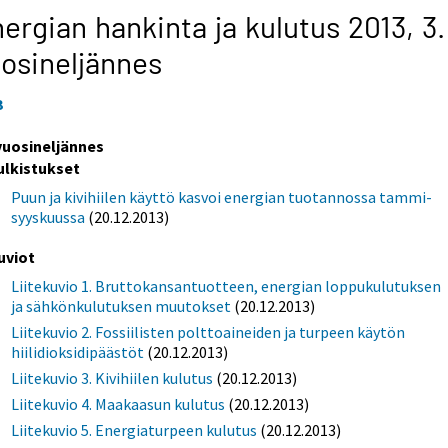
ergian hankinta ja kulutus 2013,
3.
osineljännes
3
 vuosineljännes
ulkistukset
Puun ja kivihiilen käyttö kasvoi energian tuotannossa tammi-
syyskuussa
(20.12.2013)
uviot
Liitekuvio 1. Bruttokansantuotteen, energian loppukulutuksen
ja sähkönkulutuksen muutokset
(20.12.2013)
Liitekuvio 2. Fossiilisten polttoaineiden ja turpeen käytön
hiilidioksidipäästöt
(20.12.2013)
Liitekuvio 3. Kivihiilen kulutus
(20.12.2013)
Liitekuvio 4. Maakaasun kulutus
(20.12.2013)
Liitekuvio 5. Energiaturpeen kulutus
(20.12.2013)