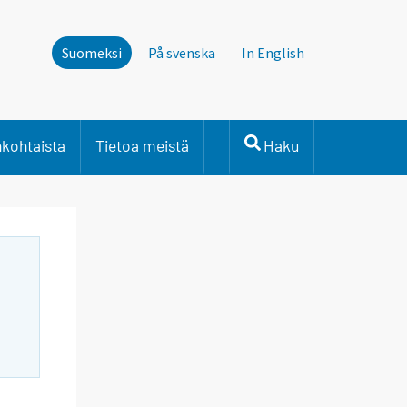
Suomeksi
På svenska
In English
nkohtaista
Tietoa meistä
Haku