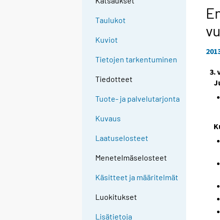
Katsaukset
En
Taulukot
vu
Kuviot
201
Tietojen tarkentuminen
3.
Tiedotteet
J
Tuote- ja palvelutarjonta
Kuvaus
K
Laatuselosteet
Menetelmäselosteet
Käsitteet ja määritelmät
Luokitukset
Lisätietoja