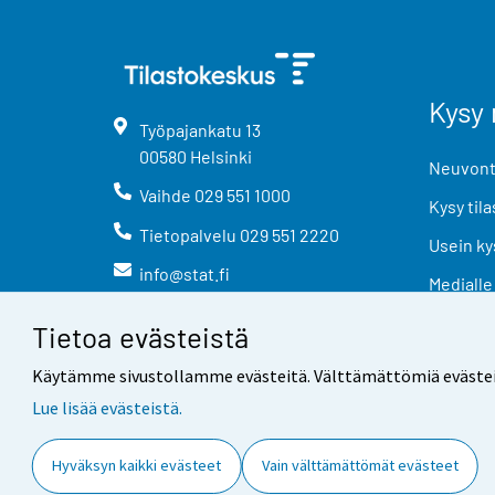
Kysy 
Työpajankatu
13
00580
Helsinki
Neuvonta
Vaihde
029 551 1000
Kysy tila
Tietopalvelu
029 551 2220
Usein ky
info@stat.fi
Medialle
Tietoa evästeistä
Käytämme sivustollamme evästeitä. Välttämättömiä evästeitä t
Lue lisää evästeistä.
Yhteystiedot
Palaute
Hyväksyn kaikki evästeet
Vain välttämättömät evästeet