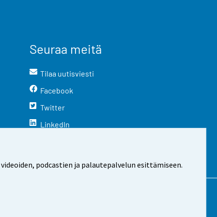
Seuraa meitä
Tilaa uutisviesti
Facebook
Twitter
LinkedIn
YouTube
Instagram
 videoiden, podcastien ja palautepalvelun esittämiseen.
stosta
Evästeasetukset