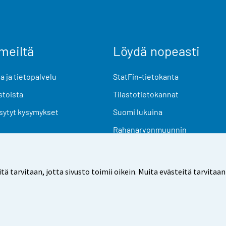
meiltä
Löydä nopeasti
 ja tietopalvelu
StatFin-tietokanta
stoista
Tilastotietokannat
sytyt kysymykset
Suomi lukuina
Rahanarvonmuunnin
Tulevat julkaisut
Tutkimusaineistot
arvitaan, jotta sivusto toimii oikein. Muita evästeitä tarvitaan
Käyttöehdot
Tietosuoja
Saavutettavuus
Tietoa sivu