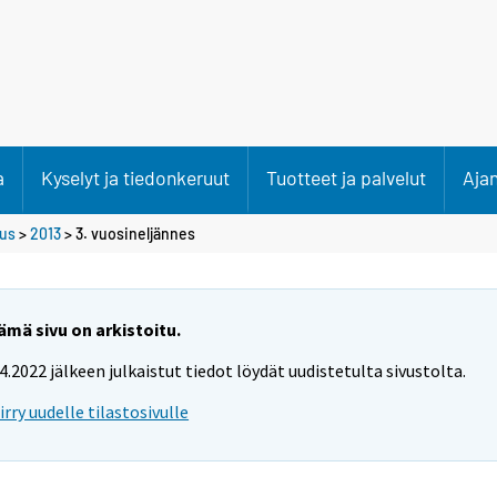
a
Kyselyt ja tiedonkeruut
Tuotteet ja palvelut
Aja
tus
>
2013
>
3. vuosineljännes
ämä sivu on arkistoitu.
.4.2022 jälkeen julkaistut tiedot löydät uudistetulta sivustolta.
iirry uudelle tilastosivulle