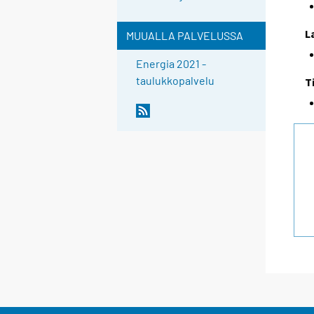
L
MUUALLA PALVELUSSA
Energia 2021 -
taulukkopalvelu
T