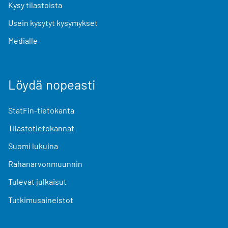
Kysy tilastoista
Usein kysytyt kysymykset
Medialle
Löydä nopeasti
StatFin-tietokanta
Tilastotietokannat
Suomi lukuina
Rahanarvonmuunnin
Tulevat julkaisut
Tutkimusaineistot