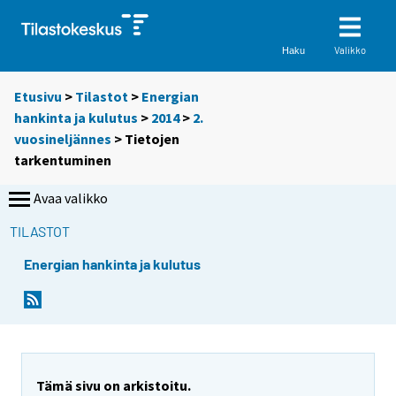
Valikko
Haku
Etusivu
>
Tilastot
>
Energian
hankinta ja kulutus
>
2014
>
2.
vuosineljännes
> Tietojen
tarkentuminen
Avaa valikko
TILASTOT
Energian hankinta ja kulutus
Tämä sivu on arkistoitu.