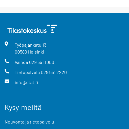
Työpajankatu
13
00580
Helsinki
Vaihde
029 551 1000
Tietopalvelu
029 551 2220
info@stat.fi
Kysy meiltä
Neuvonta ja tietopalvelu