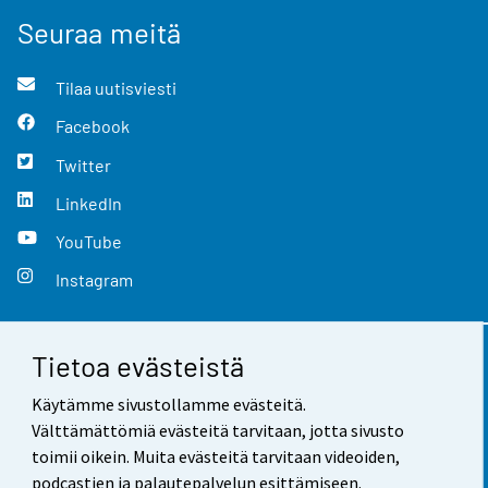
Seuraa meitä
Tilaa uutisviesti
Facebook
Twitter
LinkedIn
YouTube
Instagram
Tietoa evästeistä
Yhteystiedot
Käytämme sivustollamme evästeitä.
Palaute
Välttämättömiä evästeitä tarvitaan, jotta sivusto
toimii oikein. Muita evästeitä tarvitaan videoiden,
Käyttöehdot
podcastien ja palautepalvelun esittämiseen.