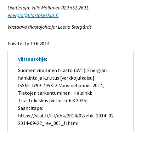
Lisätietoja: Ville Maljanen 029 551 2691,
energia@tilastokeskus.fi
Vastaava tilastojohtaja: Leena Storgårds
Päivitetty 19.6.2014
Viittausohje
:
Suomen virallinen tilasto (SVT): Energian
hankinta ja kulutus [verkkojulkaisu].
ISSN=1799-795X.
2. Vuosineljännes
2014,
Tietojen tarkentuminen . Helsinki:
Tilastokeskus [viitattu: 6.8.2026].
Saantitapa:
https://stat.fi/til/ehk/2014/02/ehk_2014_02_
2014-09-22_rev_001_fi.html