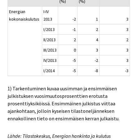
(%)
(%)
Energian
I-IV
kokonaiskulutus
2013
-2
1
3
I/2013
-1
2
3
II/2013
2
4
2
III/2013
0
3
3
IV/2013
-5
-2
3
I/2014
-5
-8
-3
1) Tarkentuminen kuvaa uusimman ja ensimmäisen
julkistuksen vuosimuutosprosenttien erotusta
prosenttiyksiköissä. Ensimmäinen julkistus viittaa
ajankohtaan, jolloin kyseisen tilastoneljänneksen
ennakollinen tieto on ensimmäisen kerran julkaistu.
Lähde: Tilastokeskus, Energian hankinta ja kulutus