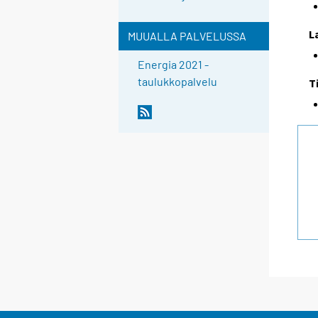
L
MUUALLA PALVELUSSA
Energia 2021 -
taulukkopalvelu
T