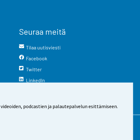
Seuraa meitä
Tilaa uutisviesti
Facebook
Twitter
LinkedIn
YouTube
Instagram
 videoiden, podcastien ja palautepalvelun esittämiseen.
stosta
Evästeasetukset