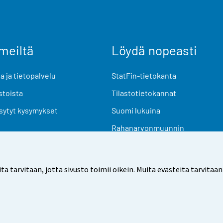
meiltä
Löydä nopeasti
 ja tietopalvelu
StatFin-tietokanta
stoista
Tilastotietokannat
sytyt kysymykset
Suomi lukuina
Rahanarvonmuunnin
Tulevat julkaisut
Tutkimusaineistot
arvitaan, jotta sivusto toimii oikein. Muita evästeitä tarvitaan
Käyttöehdot
Tietosuoja
Saavutettavuus
Tietoa sivu