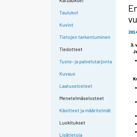
Katsaukset
En
Taulukot
vu
Kuviot
201
Tietojen tarkentuminen
3.
Tiedotteet
J
Tuote- ja palvelutarjonta
Kuvaus
K
Laatuselosteet
Menetelmäselosteet
Käsitteet ja määritelmät
Luokitukset
Lisätietoja