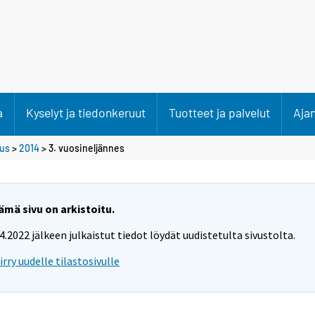
a
Kyselyt ja tiedonkeruut
Tuotteet ja palvelut
Aja
tus
>
2014
>
3. vuosineljännes
ämä sivu on arkistoitu.
.4.2022 jälkeen julkaistut tiedot löydät uudistetulta sivustolta.
iirry uudelle tilastosivulle