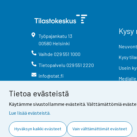
Kysy 
Työpajankatu
13
00580
Helsinki
Neuvonta
Vaihde
029 551 1000
Kysy tila
Tietopalvelu
029 551 2220
Usein ky
info@stat.fi
Medialle
Tietoa evästeistä
Käytämme sivustollamme evästeitä. Välttämättömiä evästeitä t
Lue lisää evästeistä.
Yhteystiedot
Palaute
Hyväksyn kaikki evästeet
Vain välttämättömät evästeet