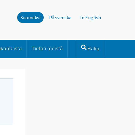
Suomeksi
På svenska
In English
nkohtaista
Tietoa meistä
Haku