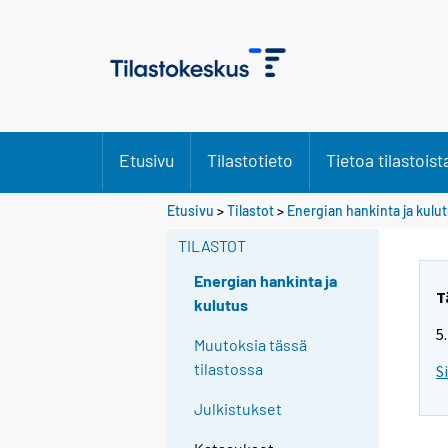
Etusivu
Tilastotieto
Tietoa tilastoist
Etusivu
>
Tilastot
>
Energian hankinta ja kulu
TILASTOT
Energian hankinta ja
T
kulutus
5
Muutoksia tässä
tilastossa
S
Julkistukset