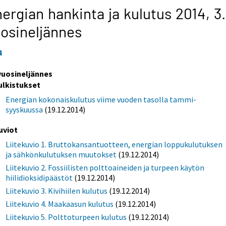
ergian hankinta ja kulutus 2014,
3.
osineljännes
4
 vuosineljännes
ulkistukset
Energian kokonaiskulutus viime vuoden tasolla tammi-
syyskuussa
(19.12.2014)
uviot
Liitekuvio 1. Bruttokansantuotteen, energian loppukulutuksen
ja sähkönkulutuksen muutokset
(19.12.2014)
Liitekuvio 2. Fossiilisten polttoaineiden ja turpeen käytön
hiilidioksidipäästöt
(19.12.2014)
Liitekuvio 3. Kivihiilen kulutus
(19.12.2014)
Liitekuvio 4. Maakaasun kulutus
(19.12.2014)
Liitekuvio 5. Polttoturpeen kulutus
(19.12.2014)