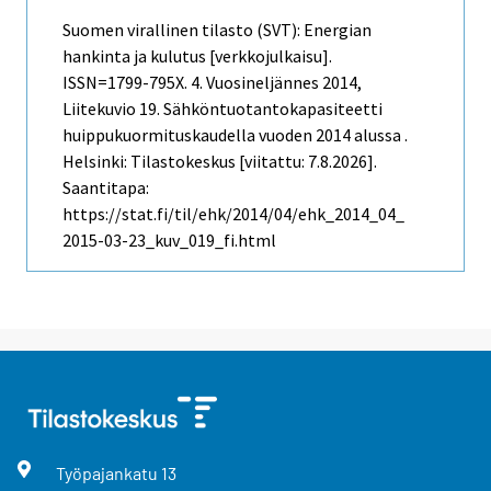
Suomen virallinen tilasto (SVT): Energian
hankinta ja kulutus [verkkojulkaisu].
ISSN=1799-795X.
4. Vuosineljännes
2014,
Liitekuvio 19. Sähköntuotantokapasiteetti
huippukuormituskaudella vuoden 2014 alussa .
Helsinki: Tilastokeskus [viitattu: 7.8.2026].
Saantitapa:
https://stat.fi/til/ehk/2014/04/ehk_2014_04_
2015-03-23_kuv_019_fi.html
Työpajankatu
13