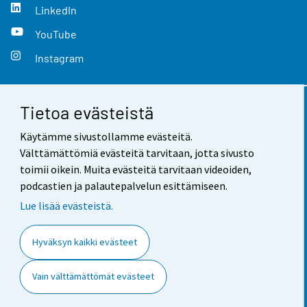
LinkedIn
YouTube
Instagram
Tietoa evästeistä
Yhteystiedot
Käytämme sivustollamme evästeitä.
Palaute
Välttämättömiä evästeitä tarvitaan, jotta sivusto
toimii oikein. Muita evästeitä tarvitaan videoiden,
Käyttöehdot
podcastien ja palautepalvelun esittämiseen.
Tietosuoja
Lue lisää evästeistä.
Saavutettavuus
Hyväksyn kaikki evästeet
Tietoa sivustosta
Vain välttämättömät evästeet
Evästeasetukset