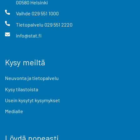
00580
Helsinki
Vaihde
029 551 1000
Tietopalvelu
029 551 2220
info@stat.fi
Kysy meiltä
Neuvonta ja tietopalvelu
Kysy tilastoista
Usein kysytyt kysymykset
Medialle
Löydä nopeasti