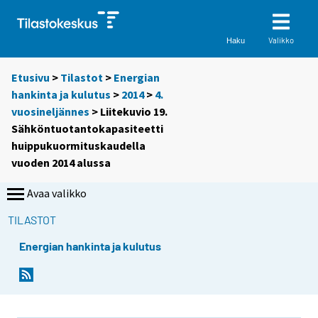
Valikko
Haku
Etusivu
>
Tilastot
>
Energian
hankinta ja kulutus
>
2014
>
4.
vuosineljännes
> Liitekuvio 19.
Sähköntuotantokapasiteetti
huippukuormituskaudella
vuoden 2014 alussa
Avaa valikko
TILASTOT
Energian hankinta ja kulutus