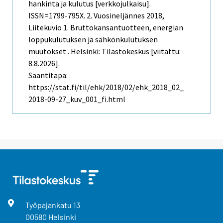
hankinta ja kulutus [verkkojulkaisu].
ISSN=1799-795X.
2. Vuosineljännes
2018,
Liitekuvio 1. Bruttokansantuotteen, energian
loppukulutuksen ja sähkönkulutuksen
muutokset . Helsinki: Tilastokeskus [viitattu:
8.8.2026].
Saantitapa:
https://stat.fi/til/ehk/2018/02/ehk_2018_02_
2018-09-27_kuv_001_fi.html
Työpajankatu
13
00580
Helsinki