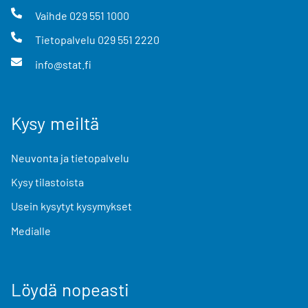
Vaihde
029 551 1000
Tietopalvelu
029 551 2220
info@stat.fi
Kysy meiltä
Neuvonta ja tietopalvelu
Kysy tilastoista
Usein kysytyt kysymykset
Medialle
Löydä nopeasti