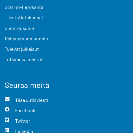
StatFin-tietokanta
Tilastotietokannat
Suomi lukuina
Rahanarvonmuunnin
Tulevat julkaisut
Tutkimusaineistot
Seuraa meitä
Tilaa uutisviesti
Facebook
Twitter
LinkedIn