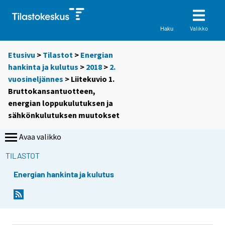
Valikko
Haku
Etusivu
>
Tilastot
>
Energian
hankinta ja kulutus
>
2018
>
2.
vuosineljännes
> Liitekuvio 1.
Bruttokansantuotteen,
energian loppukulutuksen ja
sähkönkulutuksen muutokset
Avaa valikko
TILASTOT
Energian hankinta ja kulutus