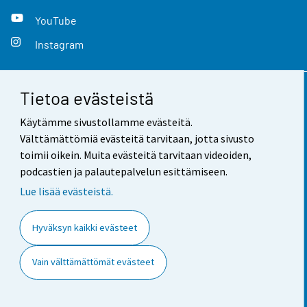
YouTube
Instagram
Tietoa evästeistä
Yhteystiedot
Käytämme sivustollamme evästeitä.
Palaute
Välttämättömiä evästeitä tarvitaan, jotta sivusto
toimii oikein. Muita evästeitä tarvitaan videoiden,
Käyttöehdot
podcastien ja palautepalvelun esittämiseen.
Tietosuoja
Lue lisää evästeistä.
Saavutettavuus
Hyväksyn kaikki evästeet
Tietoa sivustosta
Vain välttämättömät evästeet
Evästeasetukset