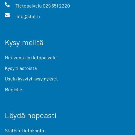
Tietopalvelu
029 551 2220
info@stat.fi
Kysy meiltä
Neuvonta ja tietopalvelu
Kysy tilastoista
Usein kysytyt kysymykset
Medialle
Löydä nopeasti
StatFin-tietokanta