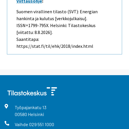
Viittausohje
:
Suomen virallinen tilasto (SVT): Energian
hankinta ja kulutus [verkkojulkaisu].
ISSN=1799-795X. Helsinki: Tilastokeskus
[viitattu: 8.8.2026].
Saantitapa:
https://stat.fi/til/ehk/2018/index.html
Työpajankatu
13
00580
Helsinki
Vaihde
029 551 1000