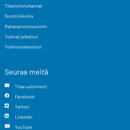
Tilastotietokannat
Suomi lukuina
Rahanarvonmuunnin
Tulevat julkaisut
Tutkimusaineistot
Seuraa meitä
Tilaa uutisviesti
Facebook
Twitter
LinkedIn
YouTube