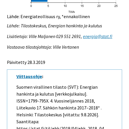
Lähde: Energiateollisuus ry, *ennakollinen
Lähde: Tilastokeskus, Energian hankinta ja kulutus
Lisätietoja: Ville Maljanen 029 551 2691,
energia@stat.fi
Vastaava tilastojohtaja: Ville Vertanen
Päivitetty 28.3.2019
Viittausohje
:
Suomen virallinen tilasto (SVT): Energian
hankinta ja kulutus [verkkojulkaisu].
ISSN=1799-795X.
4. Vuosineljännes
2018,
Liitekuvio 17. Sähkön hankinta 2017–2018* .
Helsinki: Tilastokeskus [viitattu: 9.8.2026].
Saantitapa:
https://stat.fi/til/ehk/2018/04/ehk_2018_04_