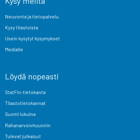
Kysy meiltä
Neuvonta ja tietopalvelu
Kysy tilastoista
Usein kysytyt kysymykset
Medialle
Löydä nopeasti
StatFin-tietokanta
Tilastotietokannat
Suomi lukuina
Rahanarvonmuunnin
Tulevat julkaisut