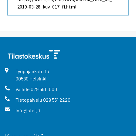
2019-03-28_kuv_017_fi.html
Työpajankatu
13
00580
Helsinki
Vaihde
029 551 1000
Tietopalvelu
029 551 2220
info@stat.fi