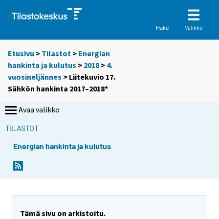
Valikko
Haku
Etusivu
>
Tilastot
>
Energian
hankinta ja kulutus
>
2018
>
4.
vuosineljännes
> Liitekuvio 17.
Sähkön hankinta 2017–2018*
Avaa valikko
TILASTOT
Energian hankinta ja kulutus
Tämä sivu on arkistoitu.