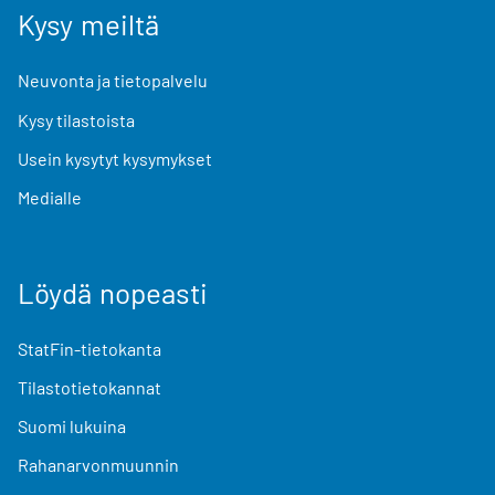
Kysy meiltä
Neuvonta ja tietopalvelu
Kysy tilastoista
Usein kysytyt kysymykset
Medialle
Löydä nopeasti
StatFin-tietokanta
Tilastotietokannat
Suomi lukuina
Rahanarvonmuunnin