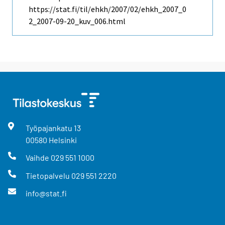
https://stat.fi/til/ehkh/2007/02/ehkh_2007_0
2_2007-09-20_kuv_006.html
Työpajankatu
13
00580
Helsinki
Vaihde
029 551 1000
Tietopalvelu
029 551 2220
info@stat.fi