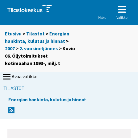
Valikko
Haku
Etusivu
>
Tilastot
>
Energian
hankinta, kulutus ja hinnat
>
2007
>
2. vuosineljännes
> Kuvio
06. Öljytoimitukset
kotimaahan 1993-, milj. t
Avaa valikko
TILASTOT
Energian hankinta, kulutus ja hinnat