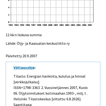
12 kk:n liukuva summa
Lähde: Öljy- ja Kaasualan keskusliitto ry
Päivitetty
20.9.2007
Viittausohje
:
Tilasto: Energian hankinta, kulutus ja hinnat
[verkkojulkaisu].
ISSN=1798-3363.
2. Vuosineljännes
2007, Kuvio
06. Öljytoimitukset kotimaahan 1993-, milj. t .
Helsinki: Tilastokeskus [viitattu: 6.8.2026].
Saantitapa: