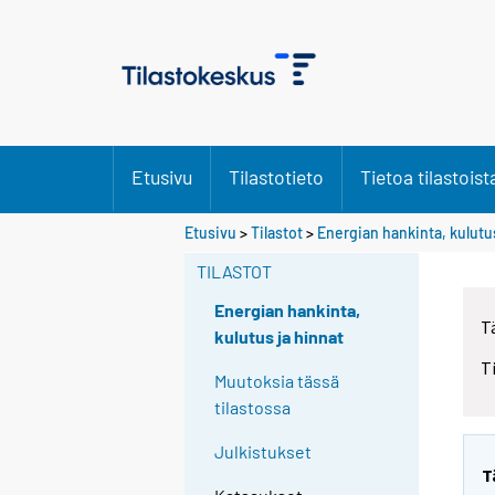
Etusivu
Tilastotieto
Tietoa tilastoist
Etusivu
>
Tilastot
>
Energian hankinta, kulutus
TILASTOT
Energian hankinta,
T
kulutus ja hinnat
T
Muutoksia tässä
tilastossa
Julkistukset
T