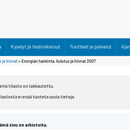
a
Kyselyt ja tiedonkeruut
Tuotteet ja palvelut
Aja
 ja hinnat
> Energian hankinta, kulutus ja hinnat 2007
ämä tilasto on lakkautettu.
ilastosta ei enää tuoteta uusia tietoja.
ämä sivu on arkistoitu.