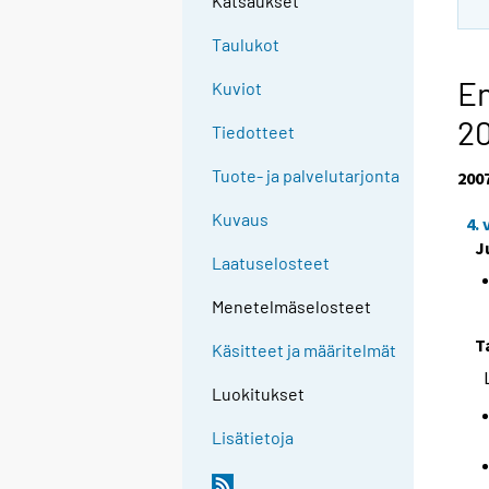
Katsaukset
Taulukot
En
Kuviot
2
Tiedotteet
Tuote- ja palvelutarjonta
200
Kuvaus
4.
J
Laatuselosteet
Menetelmäselosteet
T
Käsitteet ja määritelmät
Luokitukset
Lisätietoja