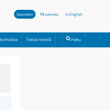
Suomeksi
På svenska
In English
nkohtaista
Tietoa meistä
Haku