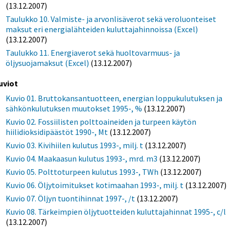
(13.12.2007)
Taulukko 10. Valmiste- ja arvonlisäverot sekä veroluonteiset
maksut eri energialähteiden kuluttajahinnoissa (Excel)
(13.12.2007)
Taulukko 11. Energiaverot sekä huoltovarmuus- ja
öljysuojamaksut (Excel)
(13.12.2007)
uviot
Kuvio 01. Bruttokansantuotteen, energian loppukulutuksen ja
sähkönkulutuksen muutokset 1995-, %
(13.12.2007)
Kuvio 02. Fossiilisten polttoaineiden ja turpeen käytön
hiilidioksidipäästöt 1990-, Mt
(13.12.2007)
Kuvio 03. Kivihiilen kulutus 1993-, milj. t
(13.12.2007)
Kuvio 04. Maakaasun kulutus 1993-, mrd. m3
(13.12.2007)
Kuvio 05. Polttoturpeen kulutus 1993-, TWh
(13.12.2007)
Kuvio 06. Öljytoimitukset kotimaahan 1993-, milj. t
(13.12.2007)
Kuvio 07. Öljyn tuontihinnat 1997-, /t
(13.12.2007)
Kuvio 08. Tärkeimpien öljytuotteiden kuluttajahinnat 1995-, c/l
(13.12.2007)