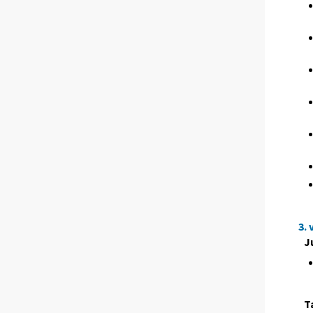
3.
J
T