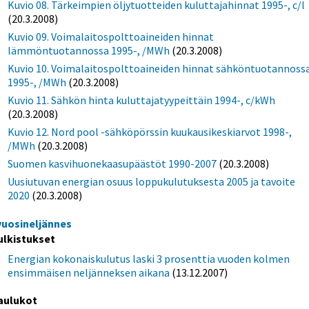
Kuvio 08. Tärkeimpien öljytuotteiden kuluttajahinnat 1995-, c/l
(20.3.2008)
Kuvio 09. Voimalaitospolttoaineiden hinnat
lämmöntuotannossa 1995-, /MWh
(20.3.2008)
Kuvio 10. Voimalaitospolttoaineiden hinnat sähköntuotannoss
1995-, /MWh
(20.3.2008)
Kuvio 11. Sähkön hinta kuluttajatyypeittäin 1994-, c/kWh
(20.3.2008)
Kuvio 12. Nord pool -sähköpörssin kuukausikeskiarvot 1998-,
/MWh
(20.3.2008)
Suomen kasvihuonekaasupäästöt 1990-2007
(20.3.2008)
Uusiutuvan energian osuus loppukulutuksesta 2005 ja tavoite
2020
(20.3.2008)
 vuosineljännes
ulkistukset
Energian kokonaiskulutus laski 3 prosenttia vuoden kolmen
ensimmäisen neljänneksen aikana
(13.12.2007)
aulukot