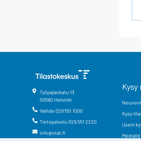
Kysy 
Työpajankatu
13
00580
Helsinki
Neuvonta
Vaihde
029 551 1000
Kysy tila
Tietopalvelu
029 551 2220
Usein ky
info@stat.fi
Medialle