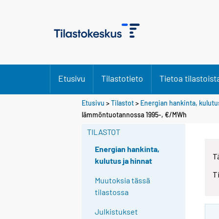
Etusivu
Tilastotieto
Tietoa tilastoist
Etusivu
>
Tilastot
>
Energian hankinta, kulutus
lämmöntuotannossa 1995-, €/MWh
TILASTOT
Energian hankinta,
T
kulutus ja hinnat
T
Muutoksia tässä
tilastossa
Julkistukset