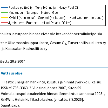
vihiilen ja turpeen hinnat eivät ole keskenään vertailukelpoisia
eet: Ulkomaankauppatilasto, Gasum Oy, Turveteollisuusliitto ry,
- ja Kaasualan Keskusliitto ry
itetty
20.9.2007
Viittausohje
:
Tilasto: Energian hankinta, kulutus ja hinnat [verkkojulkaisu].
ISSN=1798-3363.
2. Vuosineljännes
2007, Kuvio 09.
Voimalaitospolttoaineiden hinnat lämmöntuotannossa 1995-,
€/MWh . Helsinki: Tilastokeskus [viitattu: 8.8.2026].
Saantitapa: