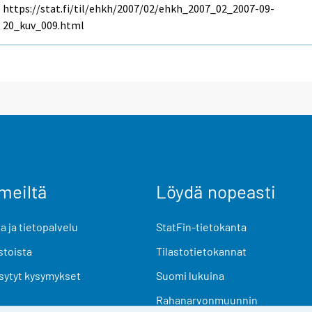
https://stat.fi/til/ehkh/2007/02/ehkh_2007_02_2007-09-
20_kuv_009.html
meiltä
Löydä nopeasti
 ja tietopalvelu
StatFin-tietokanta
stoista
Tilastotietokannat
sytyt kysymykset
Suomi lukuina
Rahanarvonmuunnin