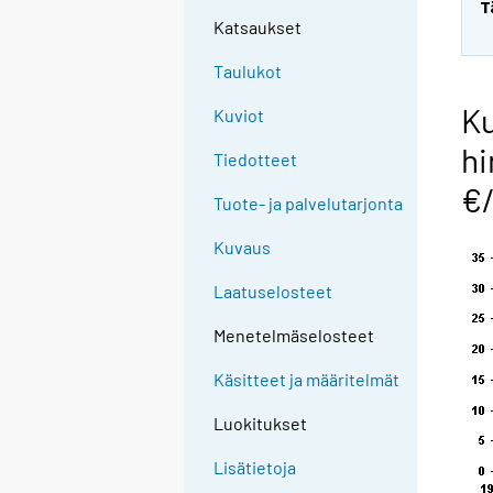
T
Katsaukset
Taulukot
Ku
Kuviot
hi
Tiedotteet
€
Tuote- ja palvelutarjonta
Kuvaus
Laatuselosteet
Menetelmäselosteet
Käsitteet ja määritelmät
Luokitukset
Lisätietoja