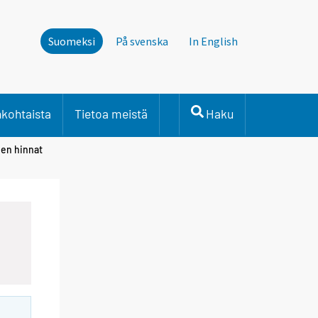
Suomeksi
På svenska
In English
nkohtaista
Tietoa meistä
Haku
den hinnat