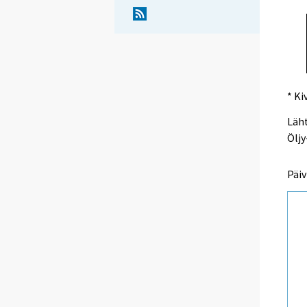
* Ki
Läht
Öljy
Päiv