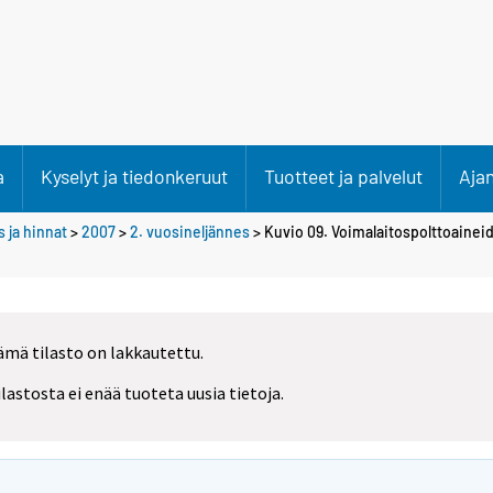
a
Kyselyt ja tiedonkeruut
Tuotteet ja palvelut
Aja
 ja hinnat
>
2007
>
2. vuosineljännes
> Kuvio 09. Voimalaitospolttoainei
ämä tilasto on lakkautettu.
ilastosta ei enää tuoteta uusia tietoja.