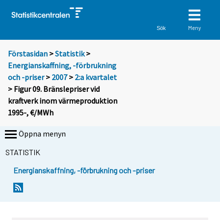
Meny
Sök
Förstasidan
>
Statistik
>
Energianskaffning, -förbrukning
och -priser
>
2007
>
2:a kvartalet
> Figur 09. Bränslepriser vid
kraftverk inom värmeproduktion
1995-, €/MWh
Öppna menyn
STATISTIK
Energianskaffning, -förbrukning och -priser