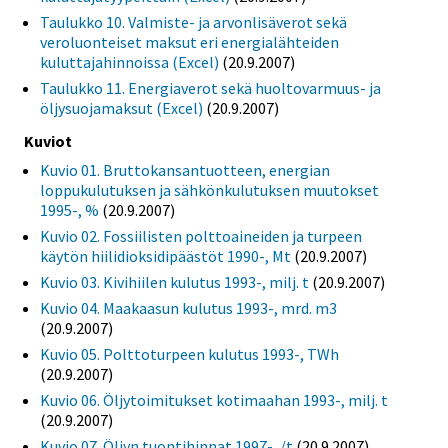
Taulukko 10. Valmiste- ja arvonlisäverot sekä
veroluonteiset maksut eri energialähteiden
kuluttajahinnoissa (Excel)
(20.9.2007)
Taulukko 11. Energiaverot sekä huoltovarmuus- ja
öljysuojamaksut (Excel)
(20.9.2007)
Kuviot
Kuvio 01. Bruttokansantuotteen, energian
loppukulutuksen ja sähkönkulutuksen muutokset
1995-, %
(20.9.2007)
Kuvio 02. Fossiilisten polttoaineiden ja turpeen
käytön hiilidioksidipäästöt 1990-, Mt
(20.9.2007)
Kuvio 03. Kivihiilen kulutus 1993-, milj. t
(20.9.2007)
Kuvio 04. Maakaasun kulutus 1993-, mrd. m3
(20.9.2007)
Kuvio 05. Polttoturpeen kulutus 1993-, TWh
(20.9.2007)
Kuvio 06. Öljytoimitukset kotimaahan 1993-, milj. t
(20.9.2007)
Kuvio 07. Öljyn tuontihinnat 1997-, /t
(20.9.2007)