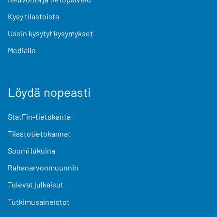
Kysy tilastoista
Usein kysytyt kysymykset
Medialle
Löydä nopeasti
StatFin-tietokanta
Tilastotietokannat
Suomi lukuina
Rahanarvonmuunnin
Tulevat julkaisut
Tutkimusaineistot