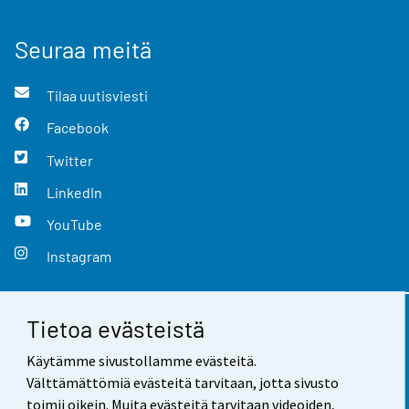
Seuraa meitä
Tilaa uutisviesti
Facebook
Twitter
LinkedIn
YouTube
Instagram
Tietoa evästeistä
Yhteystiedot
Käytämme sivustollamme evästeitä.
Palaute
Välttämättömiä evästeitä tarvitaan, jotta sivusto
toimii oikein. Muita evästeitä tarvitaan videoiden,
Käyttöehdot