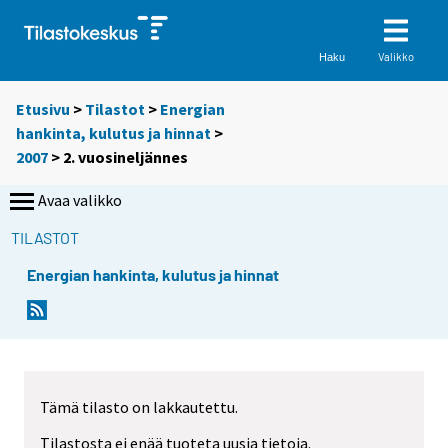
Valikko
Haku
Etusivu
>
Tilastot
>
Energian
hankinta, kulutus ja hinnat
>
2007
>
2. vuosineljännes
Avaa valikko
TILASTOT
Energian hankinta, kulutus ja hinnat
Tämä tilasto on lakkautettu.
Tilastosta ei enää tuoteta uusia tietoja.