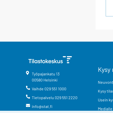
Kysy 
Työpajankatu
13
00580
Helsinki
Neuvonta
Vaihde
029 551 1000
Kysy tila
Tietopalvelu
029 551 2220
Usein ky
info@stat.fi
Medialle