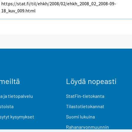
https://stat.fi/til/ehkh/2008/02/ehkh_2008_02_2008-09-
18_kuv_009.html
meiltä
Löydä nopeasti
 ja tietopalvelu
StatFin-tietokanta
stoista
Tilastotietokannat
sytyt kysymykset
Suomi lukuina
Rahanarvonmuunnin