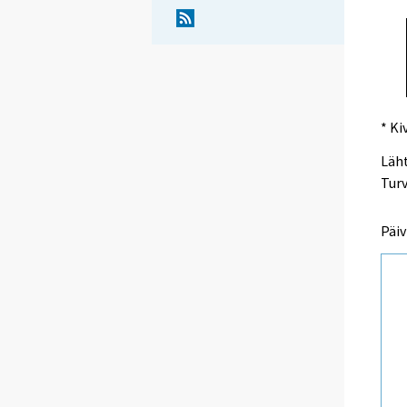
* Ki
Läht
Turv
Päiv