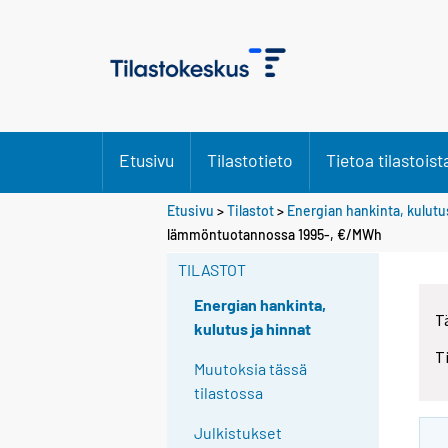
Etusivu
Tilastotieto
Tietoa tilastoist
Etusivu
>
Tilastot
>
Energian hankinta, kulutus
lämmöntuotannossa 1995-, €/MWh
TILASTOT
Energian hankinta,
T
kulutus ja hinnat
T
Muutoksia tässä
tilastossa
Julkistukset