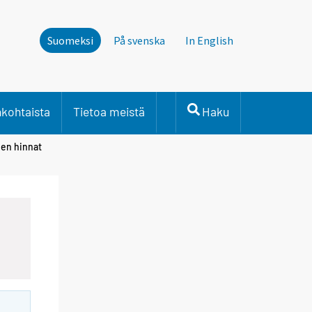
Suomeksi
På svenska
In English
nkohtaista
Tietoa meistä
Haku
den hinnat