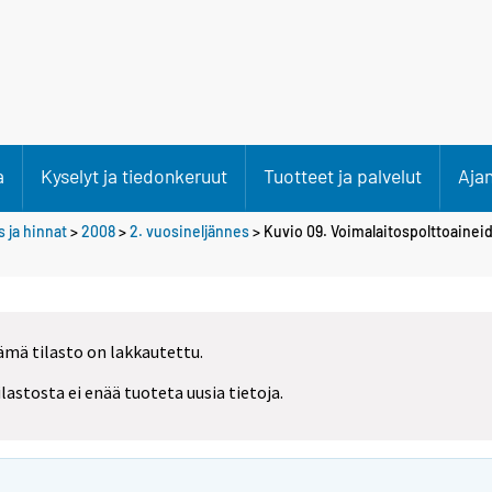
a
Kyselyt ja tiedonkeruut
Tuotteet ja palvelut
Aja
 ja hinnat
>
2008
>
2. vuosineljännes
> Kuvio 09. Voimalaitospolttoainei
ämä tilasto on lakkautettu.
ilastosta ei enää tuoteta uusia tietoja.