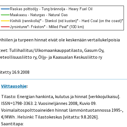
vihiilen ja turpeen hinnat eivät ole keskenään vertailukelpoisia
eet: Tullihallitus/Ulkomaankauppatilasto, Gasum Oy,
eteollisuusliitto ry, Öljy- ja Kaasualan Keskusliitto ry
itetty
16.9.2008
Viittausohje
:
Tilasto: Energian hankinta, kulutus ja hinnat [verkkojulkaisu].
ISSN=1798-3363.
2. Vuosineljännes
2008, Kuvio 09.
Voimalaitospolttoaineiden hinnat lämmöntuotannossa 1995-,
€/MWh . Helsinki: Tilastokeskus [viitattu: 9.8.2026].
Saantitapa: