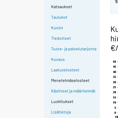
T
Katsaukset
Taulukot
Ku
Kuviot
hi
Tiedotteet
€
Tuote- ja palvelutarjonta
Kuvaus
Laatuselosteet
Menetelmäselosteet
Käsitteet ja määritelmät
Luokitukset
Lisätietoja