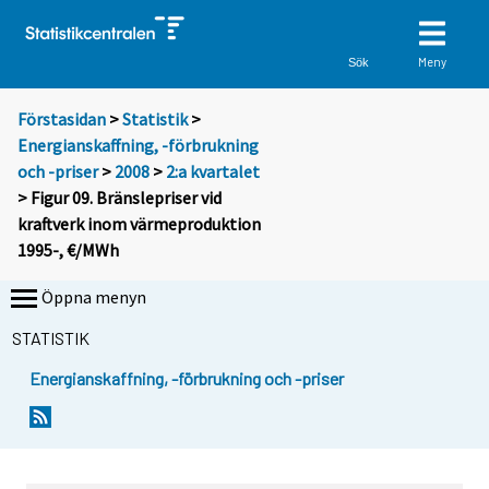
Meny
Sök
Förstasidan
>
Statistik
>
Energianskaffning, -förbrukning
och -priser
>
2008
>
2:a kvartalet
> Figur 09. Bränslepriser vid
kraftverk inom värmeproduktion
1995-, €/MWh
Öppna menyn
STATISTIK
Energianskaffning, -förbrukning och -priser