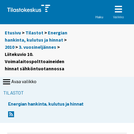
Valikko
Haku
Etusivu
>
Tilastot
>
Energian
hankinta, kulutus ja hinnat
>
2010
>
3. vuosineljännes
>
Liitekuvio 10.
Voimalaitospolttoaineiden
hinnat sähköntuotannossa
Avaa valikko
TILASTOT
Energian hankinta, kulutus ja hinnat