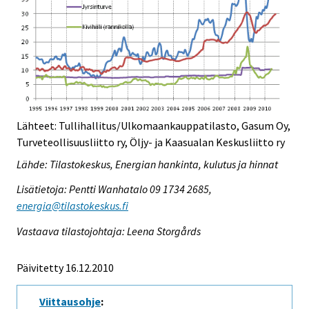
Lähteet: Tullihallitus/Ulkomaankauppatilasto, Gasum Oy,
Turveteollisuusliitto ry, Öljy- ja Kaasualan Keskusliitto ry
Lähde: Tilastokeskus, Energian hankinta, kulutus ja hinnat
Lisätietoja: Pentti Wanhatalo 09 1734 2685,
energia@tilastokeskus.fi
Vastaava tilastojohtaja: Leena Storgårds
Päivitetty 16.12.2010
Viittausohje
: