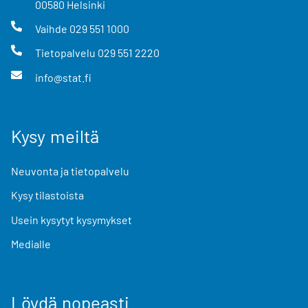
00580
Helsinki
Vaihde
029 551 1000
Tietopalvelu
029 551 2220
info@stat.fi
Kysy meiltä
Neuvonta ja tietopalvelu
Kysy tilastoista
Usein kysytyt kysymykset
Medialle
Löydä nopeasti