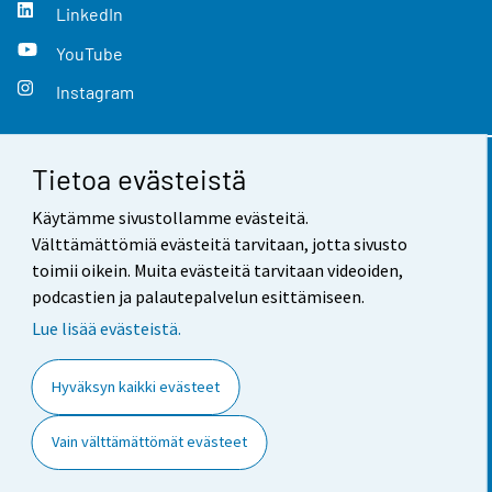
LinkedIn
YouTube
Instagram
Tietoa evästeistä
Yhteystiedot
Käytämme sivustollamme evästeitä.
Palaute
Välttämättömiä evästeitä tarvitaan, jotta sivusto
toimii oikein. Muita evästeitä tarvitaan videoiden,
Käyttöehdot
podcastien ja palautepalvelun esittämiseen.
Tietosuoja
Lue lisää evästeistä.
Saavutettavuus
Hyväksyn kaikki evästeet
Tietoa sivustosta
Vain välttämättömät evästeet
Evästeasetukset