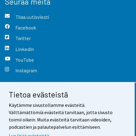
Seuraa meitä
Tilaa uutisviesti
Facebook
Twitter
LinkedIn
YouTube
Instagram
Tietoa evästeistä
Yhteystiedot
Käytämme sivustollamme evästeitä.
Palaute
Välttämättömiä evästeitä tarvitaan, jotta sivusto
toimii oikein. Muita evästeitä tarvitaan videoiden,
Käyttöehdot
podcastien ja palautepalvelun esittämiseen.
Tietosuoja
Lue lisää evästeistä.