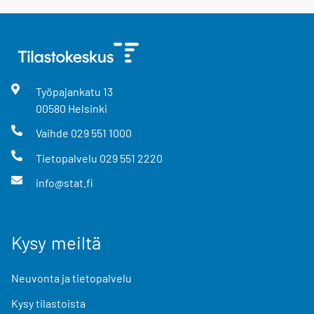
Työpajankatu
13
00580
Helsinki
Vaihde
029 551 1000
Tietopalvelu
029 551 2220
info@stat.fi
Kysy meiltä
Neuvonta ja tietopalvelu
Kysy tilastoista