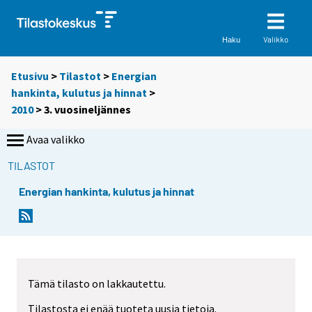
Valikko
Haku
Etusivu
>
Tilastot
>
Energian
hankinta, kulutus ja hinnat
>
2010
>
3. vuosineljännes
Avaa valikko
TILASTOT
Energian hankinta, kulutus ja hinnat
Tämä tilasto on lakkautettu.
Tilastosta ei enää tuoteta uusia tietoja.