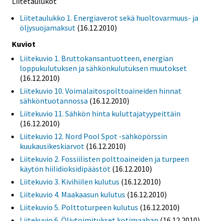
Liitetaulukot
Liitetaulukko 1. Energiaverot sekä huoltovarmuus- ja
öljysuojamaksut
(16.12.2010)
Kuviot
Liitekuvio 1. Bruttokansantuotteen, energian
loppukulutuksen ja sähkönkulutuksen muutokset
(16.12.2010)
Liitekuvio 10. Voimalaitospolttoaineiden hinnat
sähköntuotannossa
(16.12.2010)
Liitekuvio 11. Sähkön hinta kuluttajatyypeittäin
(16.12.2010)
Liitekuvio 12. Nord Pool Spot -sähköpörssin
kuukausikeskiarvot
(16.12.2010)
Liitekuvio 2. Fossiilisten polttoaineiden ja turpeen
käytön hiilidioksidipäästöt
(16.12.2010)
Liitekuvio 3. Kivihiilen kulutus
(16.12.2010)
Liitekuvio 4. Maakaasun kulutus
(16.12.2010)
Liitekuvio 5. Polttoturpeen kulutus
(16.12.2010)
Liitekuvio 6. Öljytoimitukset kotimaahan
(16.12.2010)