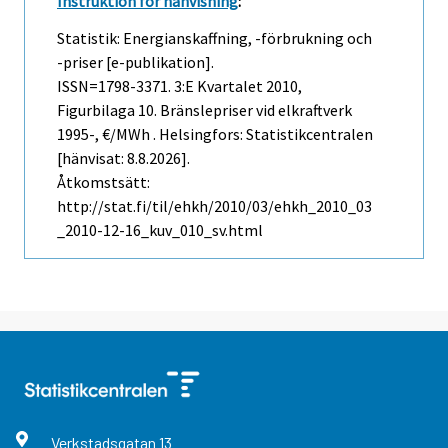
Instruktion för hänvisning
:
Statistik: Energianskaffning, -förbrukning och
-priser [e-publikation].
ISSN=1798-3371.
3:e Kvartalet
2010,
Figurbilaga 10. Bränslepriser vid elkraftverk
1995-, €/MWh . Helsingfors: Statistikcentralen
[hänvisat: 8.8.2026].
Åtkomstsätt:
http://stat.fi/til/ehkh/2010/03/ehkh_2010_03
_2010-12-16_kuv_010_sv.html
Verkstadsgatan
13