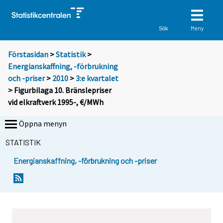
Meny
Sök
Förstasidan
>
Statistik
>
Energianskaffning, -förbrukning
och -priser
>
2010
>
3:e kvartalet
> Figurbilaga 10. Bränslepriser
vid elkraftverk 1995-, €/MWh
Öppna menyn
STATISTIK
Energianskaffning, -förbrukning och -priser