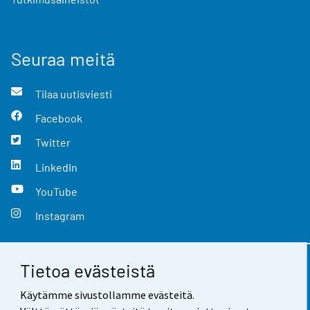
Seuraa meitä
Tilaa uutisviesti
Facebook
Twitter
LinkedIn
YouTube
Instagram
Tietoa evästeistä
Yhteystiedot
Käytämme sivustollamme evästeitä.
Palaute