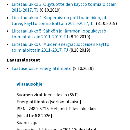
Liitetaulukko 3. Öljytuotteiden käyttö toimialoittain
2011-2017, TJ
(8.10.2019)
Liitetaulukko 4. Bioperäisten polttoaineiden, pl.
turve, käyttö toimialoittain 2011-2017, TJ
(8.10.2019)
Liitetaulukko 5. Sähkön ja lämmön loppukäyttö
toimialoittain 2011-2017, TJ
(8.10.2019)
Liitetaulukko 6. Muiden energiatuotteiden käyttö
toimialoittain 2011-2017, TJ
(8.10.2019)
Laatuselosteet
Laatuseloste: Energiatilinpito
(8.10.2019)
Viittausohje
:
Suomen virallinen tilasto (SVT):
Energiatilinpito [verkkojulkaisu].
ISSN=2489-5725. Helsinki: Tilastokeskus
[viitattu: 6.8.2026].
Saantitapa:
https://stat.fi/til/entp/2017/index.html