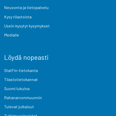
Neuvonta ja tietopalvelu
Kysy tilastoista
Usein kysytyt kysymykset
Medialle
Löydä nopeasti
StatFin-tietokanta
Tilastotietokannat
Suomi lukuina
Rahanarvonmuunnin
Tulevat julkaisut
Tutkimusaineistot