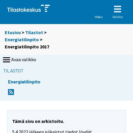
Valikko
Haku
Etusivu
>
Tilastot
>
Energiatilinpito
>
Energiatilinpito 2017
Avaa valikko
TILASTOT
Energiatilinpito
Tämä sivu on arkistoitu.
5.4.2022 jälkeen julkaistut tiedot löydät