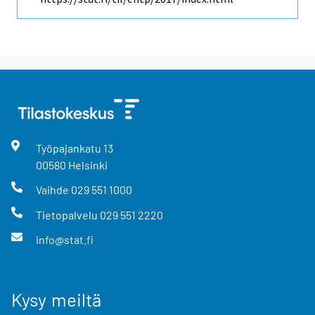
Työpajankatu
13
00580
Helsinki
Vaihde
029 551 1000
Tietopalvelu
029 551 2220
info@stat.fi
Kysy meiltä