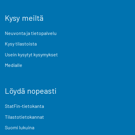
Kysy meiltä
Neuvonta ja tietopalvelu
Kysy tilastoista
Usein kysytyt kysymykset
Medialle
Löydä nopeasti
StatFin-tietokanta
Tilastotietokannat
Suomi lukuina