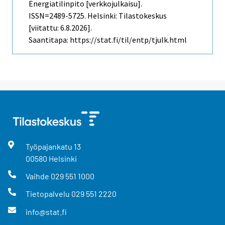
Energiatilinpito [verkkojulkaisu].
ISSN=2489-5725. Helsinki: Tilastokeskus
[viitattu: 6.8.2026].
Saantitapa: https://stat.fi/til/entp/tjulk.html
Työpajankatu
13
00580
Helsinki
Vaihde
029 551 1000
Tietopalvelu
029 551 2220
info@stat.fi