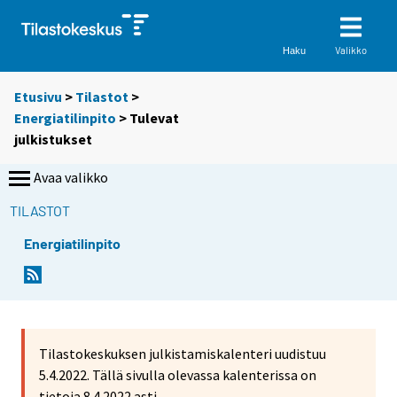
Valikko
Haku
Etusivu
>
Tilastot
>
Energiatilinpito
> Tulevat
julkistukset
Avaa valikko
TILASTOT
Energiatilinpito
Tilastokeskuksen julkistamiskalenteri uudistuu
5.4.2022. Tällä sivulla olevassa kalenterissa on
tietoja 8.4.2022 asti.