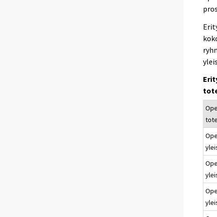
pro
Erit
koko
ryhm
ylei
Eri
tot
Ope
tot
Ope
yle
Ope
yle
Ope
yle