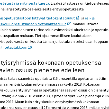
stetusta ja erityisestä tuesta.
Lisäksi tilastossa on tietoa yleisen
na järjestetystä osa-aikaisesta erityisopetuksesta.
yisopetustilastoon liittyvät tietokantataulut
ja
esi- ja
uskouluopetustilaston tietokantataulut
mahdollistavat
laiden saaman tuen tarkastelun esimerkiksi alueittain ja opetuk
eutuspaikan mukaan. Tietoja ammatillisen koulutuksen
yisopetuksesta on koottu tämän julkistuksen tekstiosan loppuun
ä
liitetaulukkoon 10.
ityisryhmissä kokonaan opetuksensa
avien osuus pienenee edelleen
yistä tukea saaneista oppilaista 8,6 prosentilla opetus annettiin
naan erityiskoulun erityisryhmässä syksyllä 2018. Kokonaan
yiskoulun erityisryhmässä opetuksensa saavien osuus on pienenty
ittain; vuonna 2018 osuus oli 4,7 prosenttiyksikköä pienempi kuin
na 2011. Muun kuin erityiskoulun erityisryhmässä kokonaan
uksensa saavien osuus oli 27 prosenttia vuonna 2018, mikä on yh