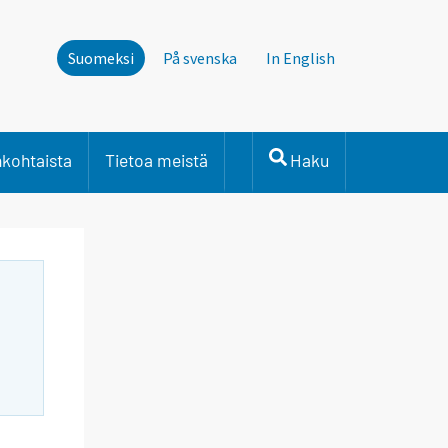
Suomeksi
På svenska
In English
nkohtaista
Tietoa meistä
Haku