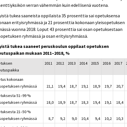
senttiyksikön verran vähemmän kuin edellisenä vuotena.
yistä tukea saaneista oppilaista 35 prosenttia sai opetuksensa
naan erityisryhmässä ja 21 prosenttia kokonaan yleisopetuksen
ässä vuonna 2018. Loput 43 prosenttia sai osan opetuksestaan
sopetuksen ryhmässä ja osan erityisryhmässä.
tyistä tukea saaneet peruskoulun oppilaat opetuksen
eutuspaikan mukaan 2011–2018, %
tuksen
2011
2012
2013
2014
2015
2016
2017
eutuspaikka
tus kokonaan
isopetuksen ryhmässä
21,1
19,4
18,7
19,1
18,9
19,7
20,7
tuksesta 51–99 %
isopetuksen ryhmässä
18,0
18,9
18,7
18,3
19,4
19,1
18,4
tuksesta 21–50 %
isopetuksen ryhmässä
8,7
9,2
9,0
10,4
9,4
10,2
10,3