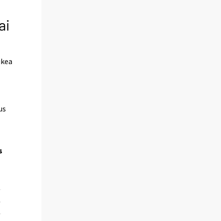
ai
ukea
us
s