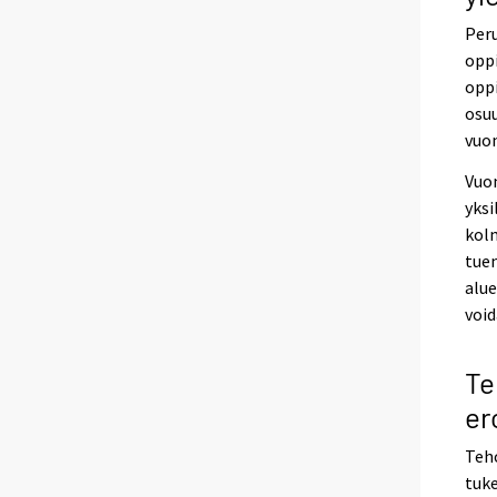
Peru
oppi
oppi
osuu
vuon
Vuon
yksi
kolm
tuen
alue
void
Te
er
Teho
tuke