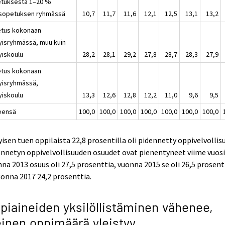
tuksesta 1–20 %
isopetuksen ryhmässä
10,7
11,7
11,6
12,1
12,5
13,1
13,2
tus kokonaan
tyisryhmässä, muu kuin
yiskoulu
28,2
28,1
29,2
27,8
28,7
28,3
27,9
tus kokonaan
tyisryhmässä,
yiskoulu
13,3
12,6
12,8
12,2
11,0
9,6
9,5
eensä
100,0
100,0
100,0
100,0
100,0
100,0
100,0
yisen tuen oppilaista 22,8 prosentilla oli pidennetty oppivelvollis
nnetyn oppivelvollisuuden osuudet ovat pienentyneet viime vuosi
na 2013 osuus oli 27,5 prosenttia, vuonna 2015 se oli 26,5 prosent
uonna 2017 24,2 prosenttia.
piaineiden yksilöllistäminen vähenee,
einen oppimäärä yleistyy