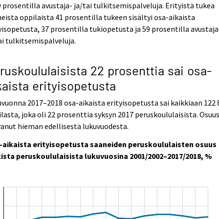
9 prosentilla avustaja- ja/tai tulkitsemispalveluja. Erityistä tukea
eista oppilaista 41 prosentilla tukeen sisältyi osa-aikaista
yisopetusta, 37 prosentilla tukiopetusta ja 59 prosentilla avustaja
ai tulkitsemispalveluja.
ruskoululaisista 22 prosenttia sai osa-
kaista erityisopetusta
vuonna 2017–2018 osa-aikaista erityisopetusta sai kaikkiaan 122 
lasta, joka oli 22 prosenttia syksyn 2017 peruskoululaisista. Osuu
anut hieman edellisestä lukuvuodesta.
-aikaista erityisopetusta saaneiden peruskoululaisten osuus
kista peruskoululaisista lukuvuosina 2001/2002–2017/2018, %