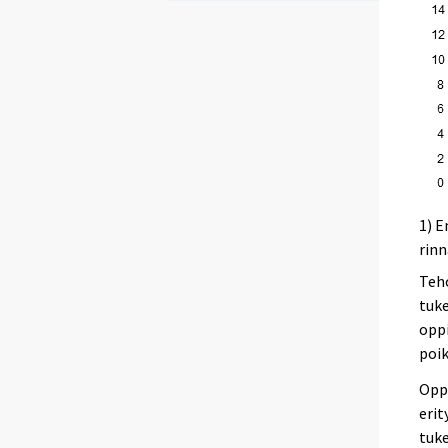
1) E
rinn
Teho
tuke
oppi
poik
Oppi
erit
tuke