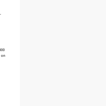
-
800
s on