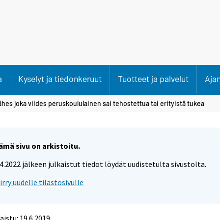
a
Kyselyt ja tiedonkeruut
Tuotteet ja palvelut
Aja
hes joka viides peruskoululainen sai tehostettua tai erityistä tukea
ämä sivu on arkistoitu.
.4.2022 jälkeen julkaistut tiedot löydät uudistetulta sivustolta.
iirry uudelle tilastosivulle
aistu: 19.6.2019