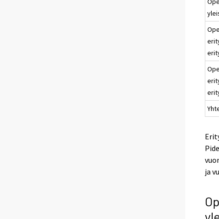
Ope
yle
Ope
eri
erit
Ope
eri
erit
Yht
Erit
Pide
vuon
ja v
Op
yl