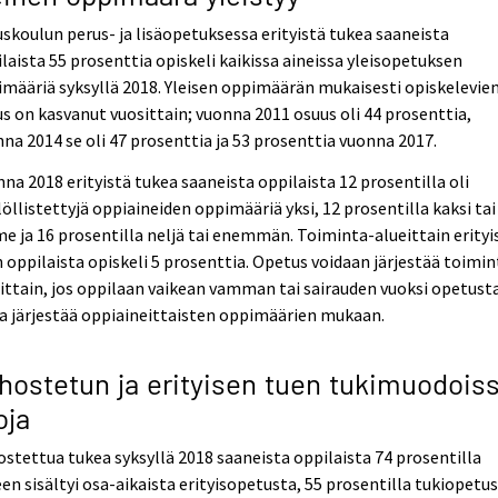
skoulun perus- ja lisäopetuksessa erityistä tukea saaneista
laista 55 prosenttia opiskeli kaikissa aineissa yleisopetuksen
määriä syksyllä 2018. Yleisen oppimäärän mukaisesti opiskelevie
s on kasvanut vuosittain; vuonna 2011 osuus oli 44 prosenttia,
na 2014 se oli 47 prosenttia ja 53 prosenttia vuonna 2017.
na 2018 erityistä tukea saaneista oppilaista 12 prosentilla oli
löllistettyjä oppiaineiden oppimääriä yksi, 12 prosentilla kaksi tai
e ja 16 prosentilla neljä tai enemmän. Toiminta-alueittain erityi
 oppilaista opiskeli 5 prosenttia. Opetus voidaan järjestää toimin
ittain, jos oppilaan vaikean vamman tai sairauden vuoksi opetusta
a järjestää oppiaineittaisten oppimäärien mukaan.
hostetun ja erityisen tuen tukimuodois
oja
stettua tukea syksyllä 2018 saaneista oppilaista 74 prosentilla
en sisältyi osa-aikaista erityisopetusta, 55 prosentilla tukiopetu