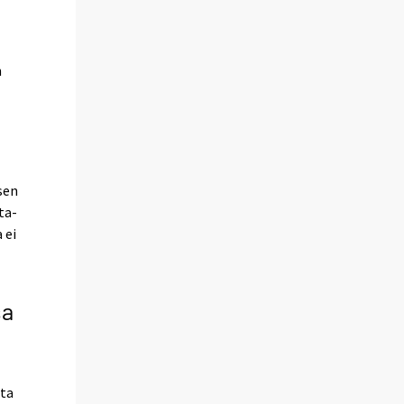
n
sen
ta-
 ei
sa
sta