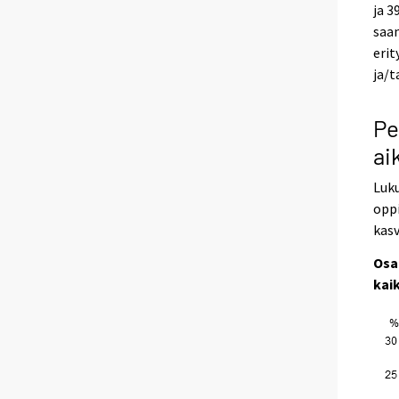
ja 3
saan
erit
ja/t
Pe
ai
Luku
oppi
kasv
Osa
kai