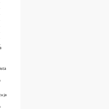
n
istä
a
u ja
n