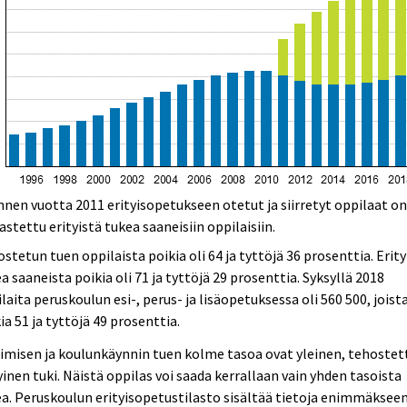
nnen vuotta 2011 erityisopetukseen otetut ja siirretyt oppilaat o
astettu erityistä tukea saaneisiin oppilaisiin.
stetun tuen oppilaista poikia oli 64 ja tyttöjä 36 prosenttia. Erity
a saaneista poikia oli 71 ja tyttöjä 29 prosenttia. Syksyllä 2018
laita peruskoulun esi-, perus- ja lisäopetuksessa oli 560 500, joist
ia 51 ja tyttöjä 49 prosenttia.
misen ja koulunkäynnin tuen kolme tasoa ovat yleinen, tehostett
yinen tuki. Näistä oppilas voi saada kerrallaan vain yhden tasoista
a. Peruskoulun erityisopetustilasto sisältää tietoja enimmäksee