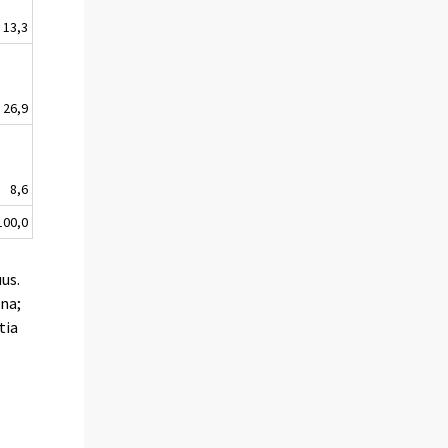
13,3
26,9
8,6
100,0
uus.
na;
tia