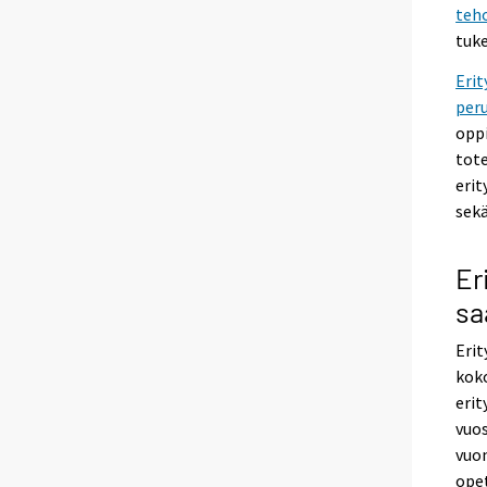
teho
tuke
Erit
per
oppi
tot
erit
sek
Er
sa
Erit
koko
erit
vuos
vuon
opet