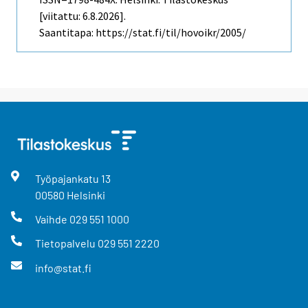
[viitattu: 6.8.2026].
Saantitapa: https://stat.fi/til/hovoikr/2005/
Työpajankatu
13
00580
Helsinki
Vaihde
029 551 1000
Tietopalvelu
029 551 2220
info@stat.fi