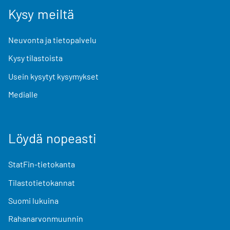
Kysy meiltä
Neuvonta ja tietopalvelu
Kysy tilastoista
Usein kysytyt kysymykset
Medialle
Löydä nopeasti
StatFin-tietokanta
Tilastotietokannat
Suomi lukuina
Rahanarvonmuunnin