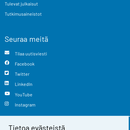
Tulevat julkaisut
Tutkimusaineistot
Seuraa meitä
Tilaa uutisviesti
Facebook
Twitter
LinkedIn
YouTube
Instagram
Tietoa evästeistä
Yhteystiedot