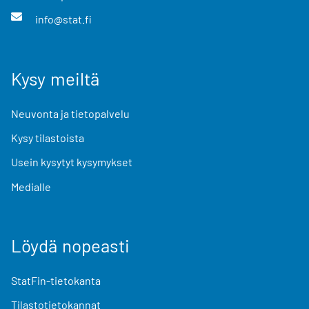
info@stat.fi
Kysy meiltä
Neuvonta ja tietopalvelu
Kysy tilastoista
Usein kysytyt kysymykset
Medialle
Löydä nopeasti
StatFin-tietokanta
Tilastotietokannat