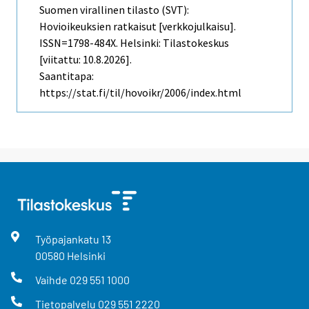
Suomen virallinen tilasto (SVT):
Hovioikeuksien ratkaisut [verkkojulkaisu].
ISSN=1798-484X. Helsinki: Tilastokeskus
[viitattu: 10.8.2026].
Saantitapa:
https://stat.fi/til/hovoikr/2006/index.html
Työpajankatu
13
00580
Helsinki
Vaihde
029 551 1000
Tietopalvelu
029 551 2220