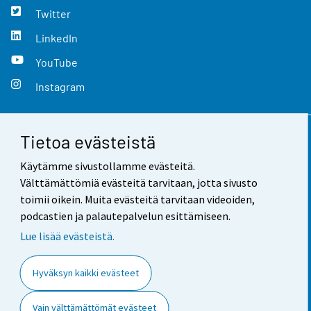
Twitter
LinkedIn
YouTube
Instagram
Tietoa evästeistä
Yhteystiedot
Käytämme sivustollamme evästeitä.
Palaute
Välttämättömiä evästeitä tarvitaan, jotta sivusto
toimii oikein. Muita evästeitä tarvitaan videoiden,
Käyttöehdot
podcastien ja palautepalvelun esittämiseen.
Tietosuoja
Lue lisää evästeistä.
Saavutettavuus
Hyväksyn kaikki evästeet
Tietoa sivustosta
Vain välttämättömät evästeet