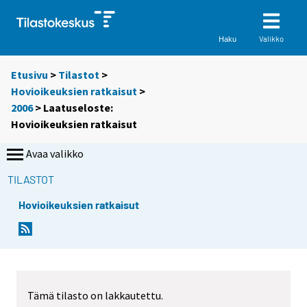
Valikko
Haku
Etusivu
>
Tilastot
>
Hovioikeuksien ratkaisut
>
2006
> Laatuseloste:
Hovioikeuksien ratkaisut
Avaa valikko
TILASTOT
Hovioikeuksien ratkaisut
Tämä tilasto on lakkautettu.