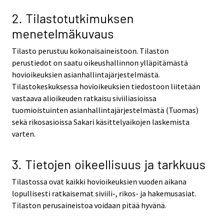
2. Tilastotutkimuksen
menetelmäkuvaus
Tilasto perustuu kokonaisaineistoon. Tilaston
perustiedot on saatu oikeushallinnon ylläpitämästä
hovioikeuksien asianhallintajärjestelmästä.
Tilastokeskuksessa hovioikeuksien tiedostoon liitetään
vastaava alioikeuden ratkaisu siviiliasioissa
tuomioistuinten asianhallintajärjestelmästä (Tuomas)
sekä rikosasioissa Sakari käsittelyaikojen laskemista
varten.
3. Tietojen oikeellisuus ja tarkkuus
Tilastossa ovat kaikki hovioikeuksien vuoden aikana
lopullisesti ratkaisemat siviili-, rikos- ja hakemusasiat.
Tilaston perusaineistoa voidaan pitää hyvänä.