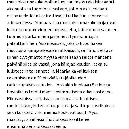
muutoksenhakukeinoihin luetaan myös takaisinsaanti
yksipuolista tuomiota vastaan, jolloin asia voidaan
ottaa uudelleen käsiteltäväksi ratkaisun tehneessä
alioikeudessa. Ylimääräisiä muutoksenhakukeinoja ovat
kantelu tuomiovirheen perusteella, lainvoiman saaneen
tuomion purkaminen ja menetetyn määräajan
palauttaminen. Asianosaisen, joka tahtoo hakea
muutosta käräjäoikeuden ratkaisuun, on ilmoitettava
siihen tyytymättömyyttä viimeistään seitsemäntenä
päivänä siitä päivästä, jona käräjäoikeuden ratkaisu
julistettiin tai annettiin. Määräaika valituksen
tekemiseen on 30 päivää käräjäoikeuden
ratkaisupäivästä lukien. Joissakin lainkäyttöasioissa
hovioikeus toimii myös ensimmäisenä oikeusasteena.
Rikosasioissa tällaisia asioita ovat valtiollisesti
merkittävät, kuten maanpetos- ja valtiopetosrikokset
sekä korkeita virkamiehiä koskevat asiat. Myös
määrätyt siviiliasiat hovioikeus käsittelee
ensimmäisenä oikeusasteena.