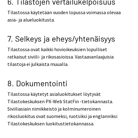
6. Tilastojen vertailukelpoisuus
Tilastossa käytetään vuoden lopussa voimassa olevaa
asia- ja alueluokitusta.
7. Selkeys ja eheys/yhtenäisyys
Tilastossa ovat kaikki hovioikeuksien lopulliset
ratkaisut siviili- ja rikosasioissa. Vastaavanlaajuisia
tilastoja ei julkaista muualla.
8. Dokumentointi
Tilastossa käytetyt asialuokitukset löytyvät
Tilastokeskuksen PX-Web StatFin -tietokannasta.
Siviiliasiain nimikkeistö ja kolminumeroinen
rikosluokitus ovat suomeksi, ruotsiksi ja englanniksi
Tilastokeskuksen luokitustietokannassa.