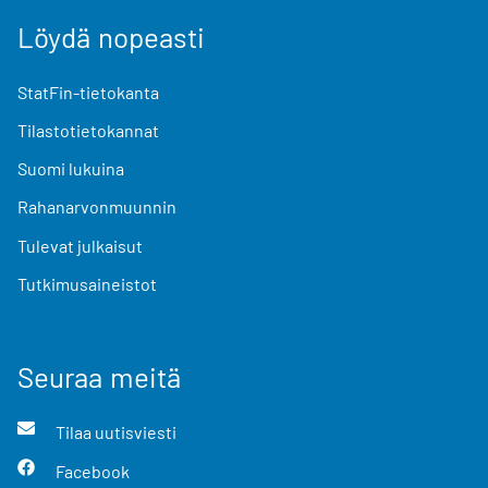
Löydä nopeasti
StatFin-tietokanta
Tilastotietokannat
Suomi lukuina
Rahanarvonmuunnin
Tulevat julkaisut
Tutkimusaineistot
Seuraa meitä
Tilaa uutisviesti
Facebook