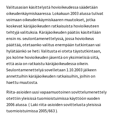
Valitusasian käsittelystä hovioikeudessa säädetään
oikeudenkäymiskaaressa. Lokakuun 2003 alussa tulivat
voimaan oikeudenkäymiskaaren muutokset, jotka
koskevat käräjäoikeuden ratkaisuista hovioikeuteen
tehtyjä valituksia. Käräjäoikeuden päätös käsitellään
ensin ns. seulontamenettelyssä, jossa hovioikeus
päättää, otetaanko valitus enempään tutkintaan vai
hylätäänkö se heti. Valitusta ei oteta täystutkintaan,
jos kolme hovioikeuden jäsentä on yksimielisiä siitä,
että asia on ratkaistu käräjäoikeudessa oikein.
Seulontamenettelyä sovelletaan 1.10.2003 jälkeen
annettuihin käräjäoikeuden ratkaisuihin, joihin on
haettu muutosta.
Riita-asioiden uusi vapaamuotoinen sovittelumenettely
otettiin yleisissä tuomioistuimissa käyttöön vuoden
2006 alussa. ( Laki riita-asioiden sovittelusta yleisissä
tuomioistuimissa 2005/663 ).