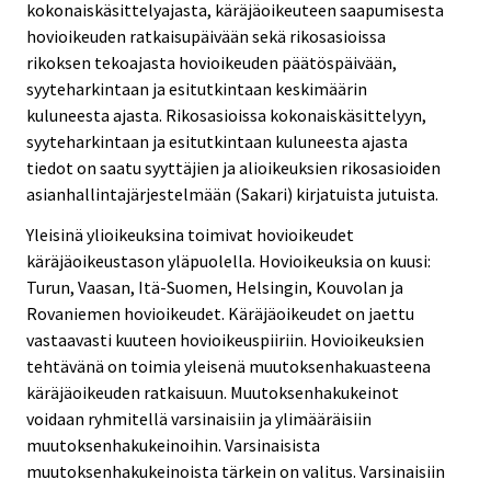
kokonaiskäsittelyajasta, käräjäoikeuteen saapumisesta
hovioikeuden ratkaisupäivään sekä rikosasioissa
rikoksen tekoajasta hovioikeuden päätöspäivään,
syyteharkintaan ja esitutkintaan keskimäärin
kuluneesta ajasta. Rikosasioissa kokonaiskäsittelyyn,
syyteharkintaan ja esitutkintaan kuluneesta ajasta
tiedot on saatu syyttäjien ja alioikeuksien rikosasioiden
asianhallintajärjestelmään (Sakari) kirjatuista jutuista.
Yleisinä ylioikeuksina toimivat hovioikeudet
käräjäoikeustason yläpuolella. Hovioikeuksia on kuusi:
Turun, Vaasan, Itä-Suomen, Helsingin, Kouvolan ja
Rovaniemen hovioikeudet. Käräjäoikeudet on jaettu
vastaavasti kuuteen hovioikeuspiiriin. Hovioikeuksien
tehtävänä on toimia yleisenä muutoksenhakuasteena
käräjäoikeuden ratkaisuun. Muutoksenhakukeinot
voidaan ryhmitellä varsinaisiin ja ylimääräisiin
muutoksenhakukeinoihin. Varsinaisista
muutoksenhakukeinoista tärkein on valitus. Varsinaisiin