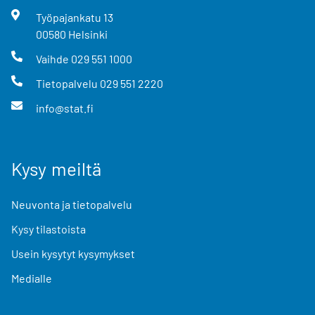
Työpajankatu
13
00580
Helsinki
Vaihde
029 551 1000
Tietopalvelu
029 551 2220
info@stat.fi
Kysy meiltä
Neuvonta ja tietopalvelu
Kysy tilastoista
Usein kysytyt kysymykset
Medialle