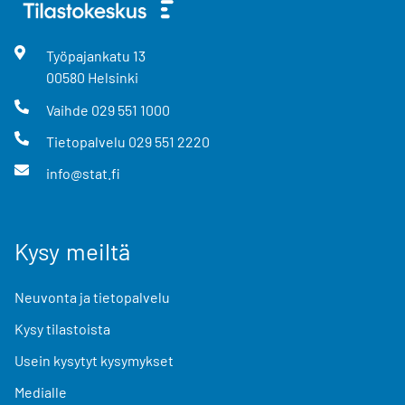
Työpajankatu
13
00580
Helsinki
Vaihde
029 551 1000
Tietopalvelu
029 551 2220
info@stat.fi
Kysy meiltä
Neuvonta ja tietopalvelu
Kysy tilastoista
Usein kysytyt kysymykset
Medialle