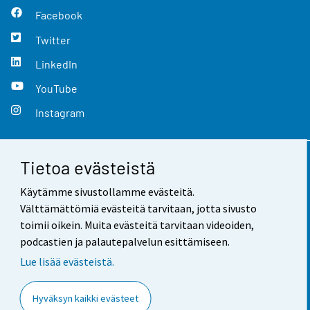
Facebook
Twitter
LinkedIn
YouTube
Instagram
Tietoa evästeistä
Yhteystiedot
Käytämme sivustollamme evästeitä.
Palaute
Välttämättömiä evästeitä tarvitaan, jotta sivusto
toimii oikein. Muita evästeitä tarvitaan videoiden,
Käyttöehdot
podcastien ja palautepalvelun esittämiseen.
Tietosuoja
Lue lisää evästeistä.
Saavutettavuus
Hyväksyn kaikki evästeet
Tietoa sivustosta