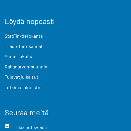
Löydä nopeasti
StatFin-tietokanta
Tilastotietokannat
Suomi lukuina
Rahanarvonmuunnin
Tulevat julkaisut
Tutkimusaineistot
Seuraa meitä
Tilaa uutisviesti