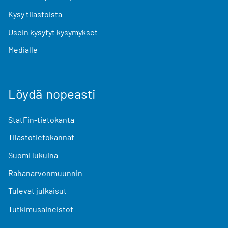
Kysy tilastoista
Usein kysytyt kysymykset
Medialle
Löydä nopeasti
StatFin-tietokanta
Tilastotietokannat
Suomi lukuina
Rahanarvonmuunnin
Tulevat julkaisut
Tutkimusaineistot