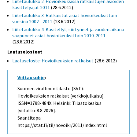
Liitetaulukko 2. Hovioikeuksissa ratkaistujen asioiden
käsittelyajat 2011
(28.6.2012)
Liitetaulukko 3. Ratkaistut asiat hovioikeuksittain
vuosina 2002 - 2011
(28.6.2012)
Liitetaulukko 4. Käsitellyt, siirtyneet ja vuoden aikana
saapuneet asiat hovioikeuksittain 2010-2011
(28.6.2012)
Laatuselosteet
Laatuseloste: Hovioikeuksien ratkaisut
(28.6.2012)
Viittausohje
:
Suomen virallinen tilasto (SVT):
Hovioikeuksien ratkaisut [verkkojulkaisu].
ISSN=1798-484X. Helsinki: Tilastokeskus
[viitattu: 8.8.2026].
Saantitapa:
https://stat.fi/til/hovoikr/2011/index.html