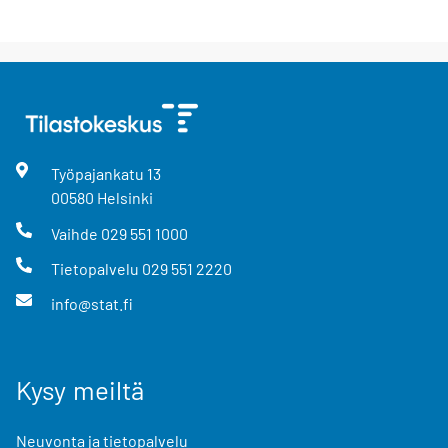
Työpajankatu
13
00580
Helsinki
Vaihde
029 551 1000
Tietopalvelu
029 551 2220
info@stat.fi
Kysy meiltä
Neuvonta ja tietopalvelu