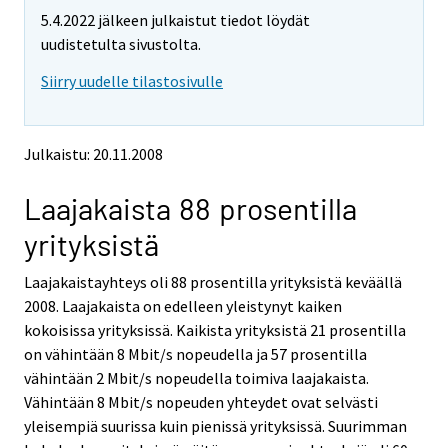
m
m
5.4.2022 jälkeen julkaistut tiedot löydät
o
o
v
v
uudistetulta sivustolta.
i
i
Siirry uudelle tilastosivulle
n
n
g
g
t
t
o
o
Julkaistu: 20.11.2008
a
a
n
n
Laajakaista 88 prosentilla
o
o
t
t
yrityksistä
h
h
e
e
Laajakaistayhteys oli 88 prosentilla yrityksistä keväällä
r
r
s
s
2008. Laajakaista on edelleen yleistynyt kaiken
e
e
kokoisissa yrityksissä. Kaikista yrityksistä 21 prosentilla
r
r
on vähintään 8 Mbit/s nopeudella ja 57 prosentilla
v
v
vähintään 2 Mbit/s nopeudella toimiva laajakaista.
i
i
Vähintään 8 Mbit/s nopeuden yhteydet ovat selvästi
c
c
e
e
yleisempiä suurissa kuin pienissä yrityksissä. Suurimman
.
.