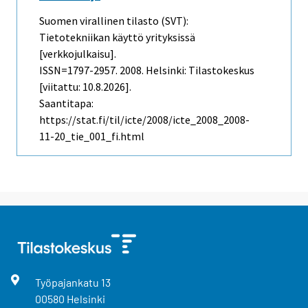
Suomen virallinen tilasto (SVT):
Tietotekniikan käyttö yrityksissä
[verkkojulkaisu].
ISSN=1797-2957. 2008. Helsinki: Tilastokeskus
[viitattu: 10.8.2026].
Saantitapa:
https://stat.fi/til/icte/2008/icte_2008_2008-
11-20_tie_001_fi.html
Työpajankatu
13
00580
Helsinki