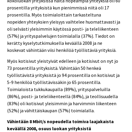
kokoluokan yrityksissä näitä nopeampia yhteyksiä oli 60
prosentilla yrityksistä kun pienimmissä niitä oli 17
prosentilla. Myös toimialoittain tarkasteltuna
nopeiden yhteyksien yleisyys vaihtelee huomattavasti ja
oli selvästi yleisimmin käytössä posti- ja teleliikenteen
(57%) ja yrityspalvelujen toimialalla (37%). Tiedot on
kerätty kyselytutkimuksella keväällä 2008 ja ne
koskevat vähintään viisi henkilöä työllistäviä yrityksiä.
Myös kotisivut yleistyivät edelleen ja kotisivut on nyt jo
73 prosentilla yrityksistä. Vähintään 50 henkeä
työllistävistä yrityksistä jo 94 prosentilla on kotisivut ja
5-9 henkilöä työllistävissäkin jo 65 prosentilla.
Toimialoista tukkukaupalla (89%), yrityspalveluilla
(86%), posti- ja teleliikenteellä (84%), ja teollisuudella
(83%) oli kotisivut yleisimmin ja harvimmin liikenteen
(52%) ja vähittäiskaupan (57%) toimialalla.
Vähintään 8 Mbit/s nopeudella toimiva laajakaista
keväällä 2008, osuus luokan yrityksistä