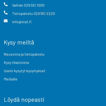
Vaihde
029 551 1000
Tietopalvelu
029 551 2220
info@stat.fi
Kysy meiltä
Neuvonta ja tietopalvelu
Kysy tilastoista
Usein kysytyt kysymykset
Medialle
Löydä nopeasti