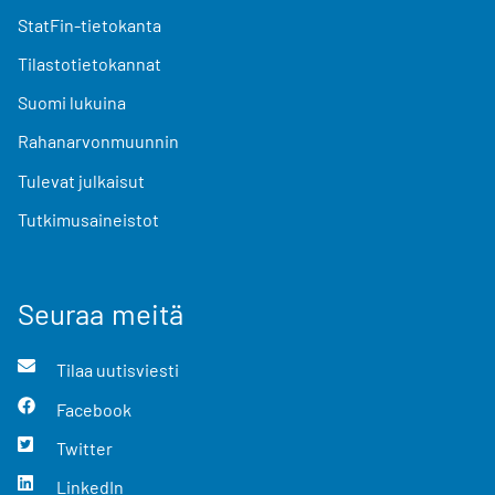
StatFin-tietokanta
Tilastotietokannat
Suomi lukuina
Rahanarvonmuunnin
Tulevat julkaisut
Tutkimusaineistot
Seuraa meitä
Tilaa uutisviesti
Facebook
Twitter
LinkedIn