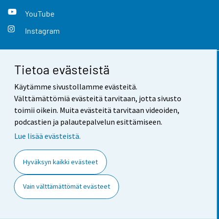
YouTube
Instagram
Tietoa evästeistä
Yhteystiedot
Käytämme sivustollamme evästeitä.
Palaute
Välttämättömiä evästeitä tarvitaan, jotta sivusto
toimii oikein. Muita evästeitä tarvitaan videoiden,
Käyttöehdot
podcastien ja palautepalvelun esittämiseen.
Tietosuoja
Lue lisää evästeistä.
Saavutettavuus
Hyväksyn kaikki evästeet
Tietoa sivustosta
Vain välttämättömät evästeet
Evästeasetukset