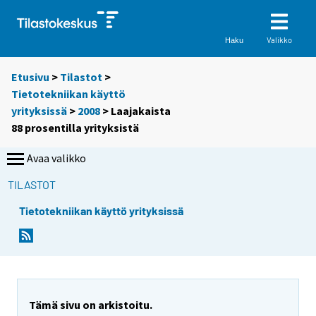
Valikko
Haku
Etusivu
>
Tilastot
>
Tietotekniikan käyttö
yrityksissä
>
2008
> Laajakaista
88 prosentilla yrityksistä
Avaa valikko
TILASTOT
Tietotekniikan käyttö yrityksissä
Y
Y
o
o
u
u
a
a
r
r
e
e
Tämä sivu on arkistoitu.