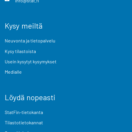
info@stat.fi
Kysy meiltä
Neuvonta ja tietopalvelu
Kysy tilastoista
Usein kysytyt kysymykset
Medialle
Löydä nopeasti
StatFin-tietokanta
Tilastotietokannat