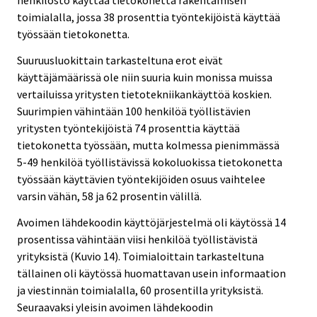
henkilöstö käyttää tietokonetta rakentamisen
toimialalla, jossa 38 prosenttia työntekijöistä käyttää
työssään tietokonetta.
Suuruusluokittain tarkasteltuna erot eivät
käyttäjämäärissä ole niin suuria kuin monissa muissa
vertailuissa yritysten tietotekniikankäyttöä koskien.
Suurimpien vähintään 100 henkilöä työllistävien
yritysten työntekijöistä 74 prosenttia käyttää
tietokonetta työssään, mutta kolmessa pienimmässä
5-49 henkilöä työllistävissä kokoluokissa tietokonetta
työssään käyttävien työntekijöiden osuus vaihtelee
varsin vähän, 58 ja 62 prosentin välillä.
Avoimen lähdekoodin käyttöjärjestelmä oli käytössä 14
prosentissa vähintään viisi henkilöä työllistävistä
yrityksistä (Kuvio 14). Toimialoittain tarkasteltuna
tällainen oli käytössä huomattavan usein informaation
ja viestinnän toimialalla, 60 prosentilla yrityksistä.
Seuraavaksi yleisin avoimen lähdekoodin