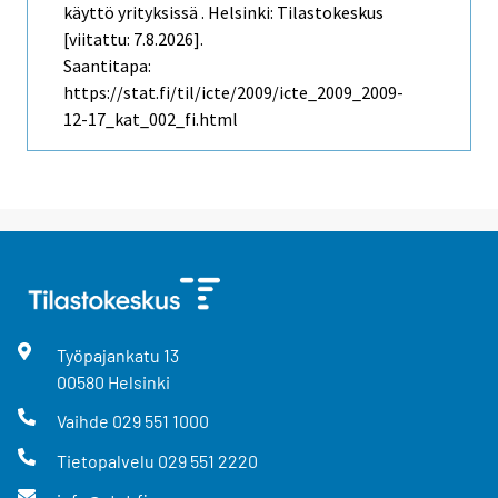
käyttö yrityksissä . Helsinki: Tilastokeskus
[viitattu: 7.8.2026].
Saantitapa:
https://stat.fi/til/icte/2009/icte_2009_2009-
12-17_kat_002_fi.html
Työpajankatu
13
00580
Helsinki
Vaihde
029 551 1000
Tietopalvelu
029 551 2220