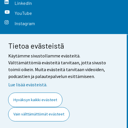
LinkedIn
YouTube
Instagram
Tietoa evästeistä
Yhteystiedot
Käytämme sivustollamme evästeitä.
Palaute
Välttämättömiä evästeitä tarvitaan, jotta sivusto
toimii oikein. Muita evästeitä tarvitaan videoiden,
Käyttöehdot
podcastien ja palautepalvelun esittämiseen.
Tietosuoja
Lue lisää evästeistä.
Saavutettavuus
Hyväksyn kaikki evästeet
Tietoa sivustosta
Vain välttämättömät evästeet
Evästeasetukset