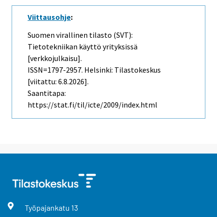
Viittausohje
:
Suomen virallinen tilasto (SVT):
Tietotekniikan käyttö yrityksissä
[verkkojulkaisu].
ISSN=1797-2957. Helsinki: Tilastokeskus
[viitattu: 6.8.2026].
Saantitapa:
https://stat.fi/til/icte/2009/index.html
Työpajankatu
13