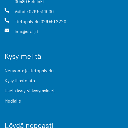
00580
Helsinki
Vaihde
029 551 1000
Tietopalvelu
029 551 2220
info@stat.fi
Kysy meiltä
Neuvonta ja tietopalvelu
Kysy tilastoista
Usein kysytyt kysymykset
Medialle
Löydä nopeasti