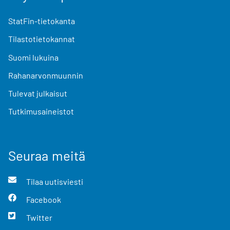
StatFin-tietokanta
Tilastotietokannat
Suomi lukuina
Rahanarvonmuunnin
Tulevat julkaisut
Tutkimusaineistot
Seuraa meitä
Tilaa uutisviesti
Facebook
Twitter