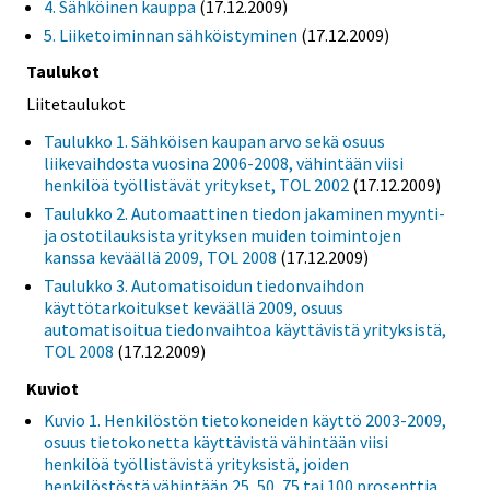
4. Sähköinen kauppa
(17.12.2009)
5. Liiketoiminnan sähköistyminen
(17.12.2009)
Taulukot
Liitetaulukot
Taulukko 1. Sähköisen kaupan arvo sekä osuus
liikevaihdosta vuosina 2006-2008, vähintään viisi
henkilöä työllistävät yritykset, TOL 2002
(17.12.2009)
Taulukko 2. Automaattinen tiedon jakaminen myynti-
ja ostotilauksista yrityksen muiden toimintojen
kanssa keväällä 2009, TOL 2008
(17.12.2009)
Taulukko 3. Automatisoidun tiedonvaihdon
käyttötarkoitukset keväällä 2009, osuus
automatisoitua tiedonvaihtoa käyttävistä yrityksistä,
TOL 2008
(17.12.2009)
Kuviot
Kuvio 1. Henkilöstön tietokoneiden käyttö 2003-2009,
osuus tietokonetta käyttävistä vähintään viisi
henkilöä työllistävistä yrityksistä, joiden
henkilöstöstä vähintään 25, 50, 75 tai 100 prosenttia