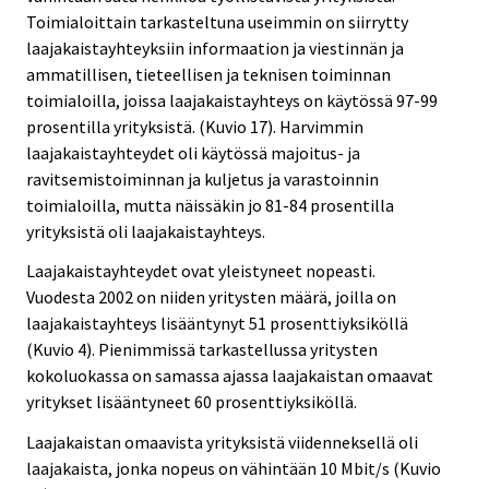
Toimialoittain tarkasteltuna useimmin on siirrytty
laajakaistayhteyksiin informaation ja viestinnän ja
ammatillisen, tieteellisen ja teknisen toiminnan
toimialoilla, joissa laajakaistayhteys on käytössä 97-99
prosentilla yrityksistä. (Kuvio 17). Harvimmin
laajakaistayhteydet oli käytössä majoitus- ja
ravitsemistoiminnan ja kuljetus ja varastoinnin
toimialoilla, mutta näissäkin jo 81-84 prosentilla
yrityksistä oli laajakaistayhteys.
Laajakaistayhteydet ovat yleistyneet nopeasti.
Vuodesta 2002 on niiden yritysten määrä, joilla on
laajakaistayhteys lisääntynyt 51 prosenttiyksiköllä
(Kuvio 4). Pienimmissä tarkastellussa yritysten
kokoluokassa on samassa ajassa laajakaistan omaavat
yritykset lisääntyneet 60 prosenttiyksiköllä.
Laajakaistan omaavista yrityksistä viidenneksellä oli
laajakaista, jonka nopeus on vähintään 10 Mbit/s (Kuvio