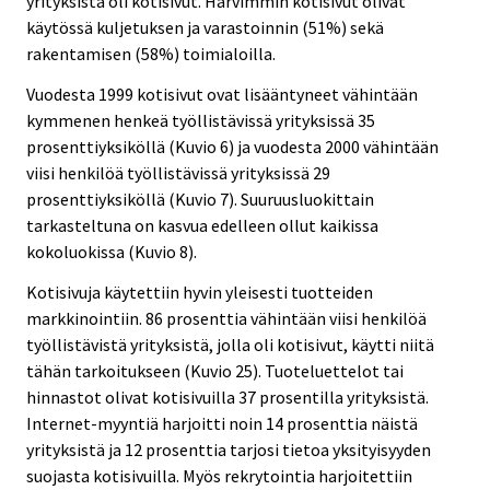
yrityksistä oli kotisivut. Harvimmin kotisivut olivat
käytössä kuljetuksen ja varastoinnin (51%) sekä
rakentamisen (58%) toimialoilla.
Vuodesta 1999 kotisivut ovat lisääntyneet vähintään
kymmenen henkeä työllistävissä yrityksissä 35
prosenttiyksiköllä (Kuvio 6) ja vuodesta 2000 vähintään
viisi henkilöä työllistävissä yrityksissä 29
prosenttiyksiköllä (Kuvio 7). Suuruusluokittain
tarkasteltuna on kasvua edelleen ollut kaikissa
kokoluokissa (Kuvio 8).
Kotisivuja käytettiin hyvin yleisesti tuotteiden
markkinointiin. 86 prosenttia vähintään viisi henkilöä
työllistävistä yrityksistä, jolla oli kotisivut, käytti niitä
tähän tarkoitukseen (Kuvio 25). Tuoteluettelot tai
hinnastot olivat kotisivuilla 37 prosentilla yrityksistä.
Internet-myyntiä harjoitti noin 14 prosenttia näistä
yrityksistä ja 12 prosenttia tarjosi tietoa yksityisyyden
suojasta kotisivuilla. Myös rekrytointia harjoitettiin