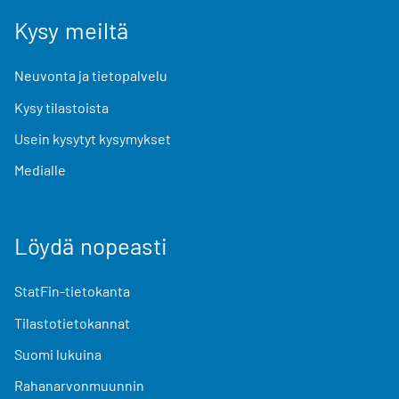
Kysy meiltä
Neuvonta ja tietopalvelu
Kysy tilastoista
Usein kysytyt kysymykset
Medialle
Löydä nopeasti
StatFin-tietokanta
Tilastotietokannat
Suomi lukuina
Rahanarvonmuunnin