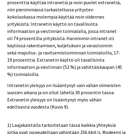
prosenttia käyttää intranetiä ja noin puolet extranetiä,
niin pienimmässä tarkastellussa yritysten
kokoluokassa molempia käyttää noin viidennes
yrityksistä. Intranetin käyttö on tavallisinta
informaation ja viestinnän toimialalla, jossa intranet
oli 74 prosentilla yrityksistä. Harvimmin intranet oli
käytössä rakentamisen, kuljetuksen ja varastoinnin
sekä majoitus- ja ravitsemistoiminnan toimialoilla, 17-
19 prosenttia. Extranetin käyttö oli tavallisinta
informaation ja viestinnän (52 %) ja vähittäiskaupan (45
%) toimialoilla.
Intranetin yleisyys on lisääntynyt vain vähän viimeisten
vuosien aikana ja on ollut lähellä 30 prosentin tasoa.
Extranetin yleisyys on lisääntynyt myös vähän
edellisestä vuodesta (Kuvio 9).
1) Laajakaistalla tarkoitetaan tässä kaikkia yhteyksiä
jotka ovat nopeudeltaan vähintään 256 kbit/s. Modeemi ja