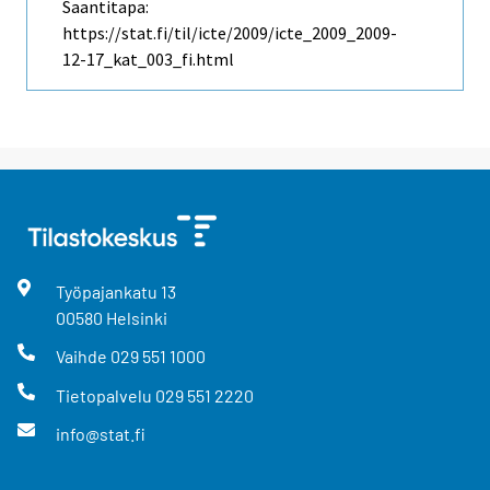
Saantitapa:
https://stat.fi/til/icte/2009/icte_2009_2009-
12-17_kat_003_fi.html
Työpajankatu
13
00580
Helsinki
Vaihde
029 551 1000
Tietopalvelu
029 551 2220
info@stat.fi