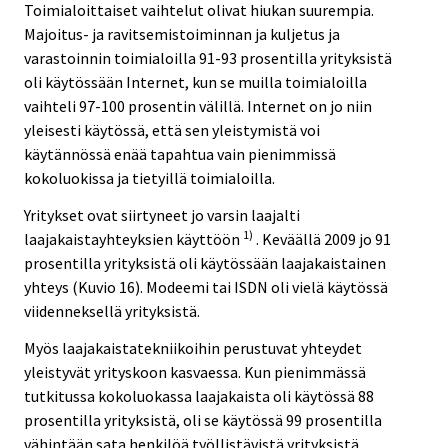
Toimialoittaiset vaihtelut olivat hiukan suurempia.
Majoitus- ja ravitsemistoiminnan ja kuljetus ja
varastoinnin toimialoilla 91-93 prosentilla yrityksistä
oli käytössään Internet, kun se muilla toimialoilla
vaihteli 97-100 prosentin välillä. Internet on jo niin
yleisesti käytössä, että sen yleistymistä voi
käytännössä enää tapahtua vain pienimmissä
kokoluokissa ja tietyillä toimialoilla.
Yritykset ovat siirtyneet jo varsin laajalti
1)
laajakaistayhteyksien käyttöön
. Keväällä 2009 jo 91
prosentilla yrityksistä oli käytössään laajakaistainen
yhteys (Kuvio 16). Modeemi tai ISDN oli vielä käytössä
viidenneksellä yrityksistä.
Myös laajakaistatekniikoihin perustuvat yhteydet
yleistyvät yrityskoon kasvaessa. Kun pienimmässä
tutkitussa kokoluokassa laajakaista oli käytössä 88
prosentilla yrityksistä, oli se käytössä 99 prosentilla
vähintään sata henkilöä työllistävistä yrityksistä.