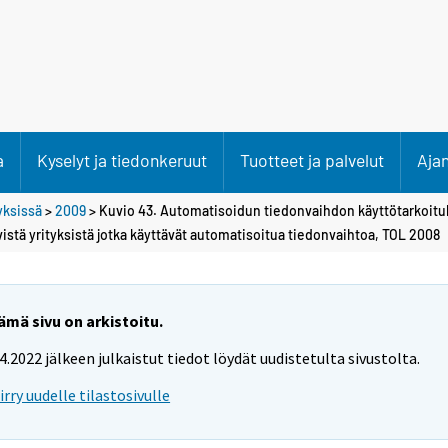
a
Kyselyt ja tiedonkeruut
Tuotteet ja palvelut
Aja
tyksissä
>
2009
> Kuvio 43. Automatisoidun tiedonvaihdon käyttötarkoituk
ävistä yrityksistä jotka käyttävät automatisoitua tiedonvaihtoa, TOL 2008
ämä sivu on arkistoitu.
.4.2022 jälkeen julkaistut tiedot löydät uudistetulta sivustolta.
iirry uudelle tilastosivulle