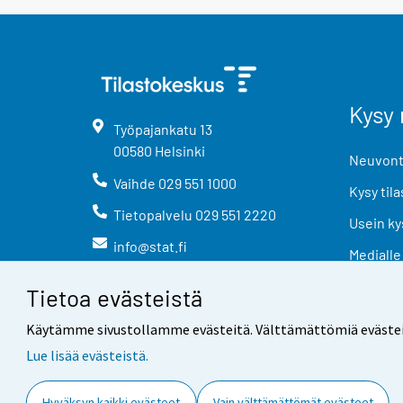
Kysy 
Työpajankatu
13
00580
Helsinki
Neuvonta
Vaihde
029 551 1000
Kysy tila
Tietopalvelu
029 551 2220
Usein ky
info@stat.fi
Medialle
Tietoa evästeistä
Käytämme sivustollamme evästeitä. Välttämättömiä evästeitä t
Lue lisää evästeistä.
Yhteystiedot
Palaute
Hyväksyn kaikki evästeet
Vain välttämättömät evästeet