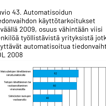
vio 43. Automatisoidun
edonvaihdon käyttötarkoitukset
väällä 2009, osuus vähintään viisi
nkilöä työllistävistä yrityksistä jot
yttävät automatisoitua tiedonvaih
OL 2008