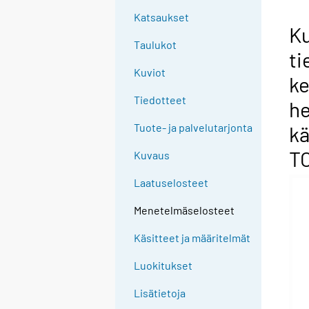
Katsaukset
Ku
Taulukot
ti
Kuviot
ke
Tiedotteet
he
Tuote- ja palvelutarjonta
kä
T
Kuvaus
Laatuselosteet
Menetelmäselosteet
Käsitteet ja määritelmät
Luokitukset
Lisätietoja