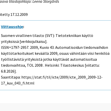
aava tilastojohtaja: Leena Storgårds
itetty 17.12.2009
Viittausohje
:
Suomen virallinen tilasto (SVT): Tietotekniikan käyttö
yrityksissä [verkkojulkaisu].
ISSN=1797-2957. 2009, Kuvio 43. Automatisoidun tiedonvaihdon
käyttötarkoitukset keväällä 2009, osuus vähintään viisi henkilöä
työllistävistä yrityksistä jotka käyttävät automatisoitua
tiedonvaihtoa, TOL 2008 . Helsinki: Tilastokeskus [viitattu:
6.8.2026].
Saantitapa: https://stat.fi/til/icte/2009/icte_2009_2009-12-
17_kuv_043_fi.html