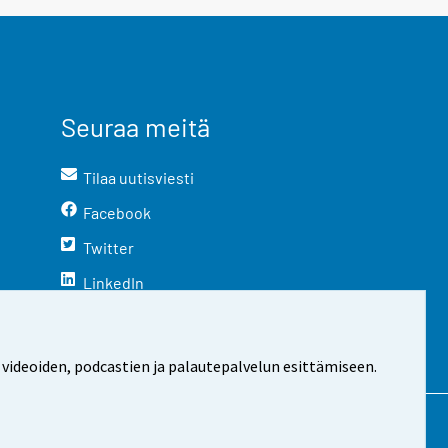
Seuraa meitä
Tilaa uutisviesti
Facebook
Twitter
LinkedIn
YouTube
Instagram
 videoiden, podcastien ja palautepalvelun esittämiseen.
stosta
Evästeasetukset