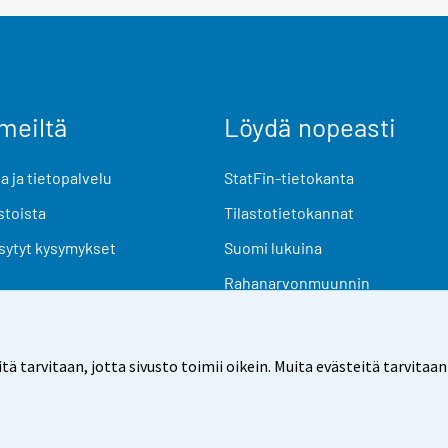
meiltä
Löydä nopeasti
 ja tietopalvelu
StatFin-tietokanta
stoista
Tilastotietokannat
sytyt kysymykset
Suomi lukuina
Rahanarvonmuunnin
Tulevat julkaisut
Tutkimusaineistot
arvitaan, jotta sivusto toimii oikein. Muita evästeitä tarvitaan
Käyttöehdot
Tietosuoja
Saavutettavuus
Tietoa sivu