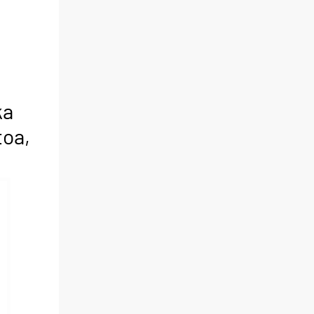
ka
toa,