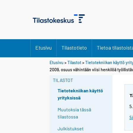
Etusivu
Tilastotieto
Tietoa tilastoist
Etusivu
>
Tilastot
>
Tietotekniikan käyttö yri
2009, osuus vähintään viisi henkilöä työllist
TILASTOT
Tietotekniikan käyttö
T
yrityksissä
5
Muutoksia tässä
tilastossa
S
Julkistukset