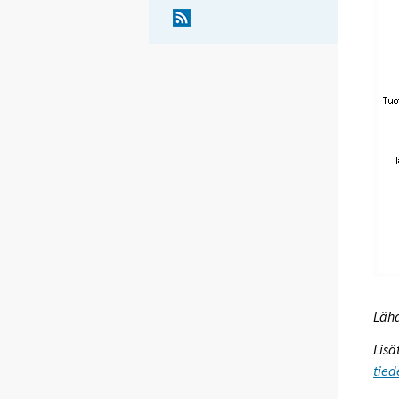
Lähd
Lisä
tied