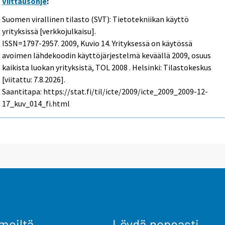
Viittausohje
:
Suomen virallinen tilasto (SVT): Tietotekniikan käyttö
yrityksissä [verkkojulkaisu].
ISSN=1797-2957. 2009, Kuvio 14. Yrityksessä on käytössä
avoimen lähdekoodin käyttöjärjestelmä keväällä 2009, osuus
kaikista luokan yrityksistä, TOL 2008 . Helsinki: Tilastokeskus
[viitattu: 7.8.2026].
Saantitapa: https://stat.fi/til/icte/2009/icte_2009_2009-12-
17_kuv_014_fi.html
meiltä
Löydä nopeasti