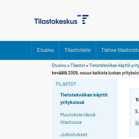
Etusivu
Tilastotieto
Tietoa tilastoist
Etusivu
>
Tilastot
>
Tietotekniikan käyttö yri
keväällä 2009, osuus kaikista luokan yrityksi
TILASTOT
Tietotekniikan käyttö
T
yrityksissä
5
Muutoksia tässä
tilastossa
S
Julkistukset