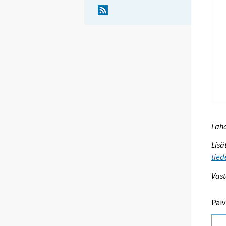
Lähd
Lisä
tied
Vast
Päiv