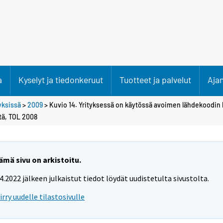
a
Kyselyt ja tiedonkeruut
Tuotteet ja palvelut
Aja
tyksissä
>
2009
> Kuvio 14. Yrityksessä on käytössä avoimen lähdekoodin 
stä, TOL 2008
ämä sivu on arkistoitu.
.4.2022 jälkeen julkaistut tiedot löydät uudistetulta sivustolta.
iirry uudelle tilastosivulle