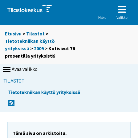
Valikko
Haku
Etusivu
>
Tilastot
>
Tietotekniikan käyttö
yrityksissä
>
2009
> Kotisivut 76
prosentilla yrityksistä
Avaa valikko
TILASTOT
Tietotekniikan käyttö yrityksissä
Y
Y
o
o
u
u
a
a
r
r
e
e
Tämä sivu on arkistoitu.