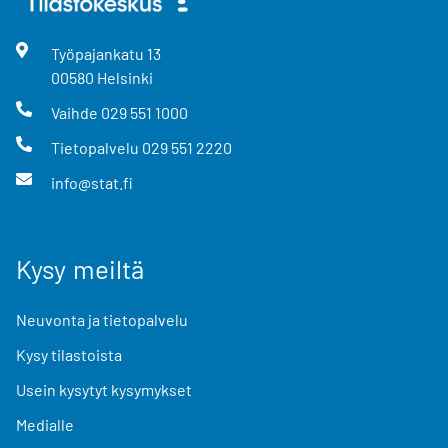
Työpajankatu
13
00580
Helsinki
Vaihde
029 551 1000
Tietopalvelu
029 551 2220
info@stat.fi
Kysy meiltä
Neuvonta ja tietopalvelu
Kysy tilastoista
Usein kysytyt kysymykset
Medialle