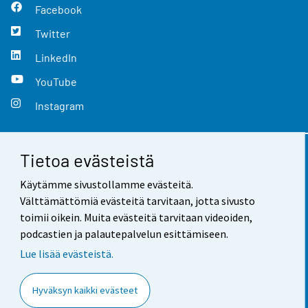
Facebook
Twitter
LinkedIn
YouTube
Instagram
Tietoa evästeistä
Yhteystiedot
Käytämme sivustollamme evästeitä.
Palaute
Välttämättömiä evästeitä tarvitaan, jotta sivusto
toimii oikein. Muita evästeitä tarvitaan videoiden,
Käyttöehdot
podcastien ja palautepalvelun esittämiseen.
Tietosuoja
Lue lisää evästeistä.
Saavutettavuus
Hyväksyn kaikki evästeet
Tietoa sivustosta