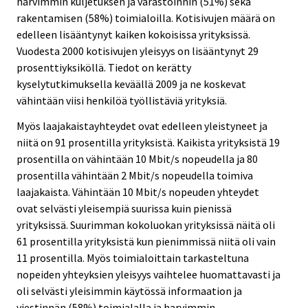
harvimmin kuljetuksen ja varastoinnin (51%) sekä
rakentamisen (58%) toimialoilla. Kotisivujen määrä on
edelleen lisääntynyt kaiken kokoisissa yrityksissä.
Vuodesta 2000 kotisivujen yleisyys on lisääntynyt 29
prosenttiyksiköllä. Tiedot on kerätty
kyselytutkimuksella keväällä 2009 ja ne koskevat
vähintään viisi henkilöä työllistäviä yrityksiä.
Myös laajakaistayhteydet ovat edelleen yleistyneet ja
niitä on 91 prosentilla yrityksistä. Kaikista yrityksistä 19
prosentilla on vähintään 10 Mbit/s nopeudella ja 80
prosentilla vähintään 2 Mbit/s nopeudella toimiva
laajakaista. Vähintään 10 Mbit/s nopeuden yhteydet
ovat selvästi yleisempiä suurissa kuin pienissä
yrityksissä. Suurimman kokoluokan yrityksissä näitä oli
61 prosentilla yrityksistä kun pienimmissä niitä oli vain
11 prosentilla. Myös toimialoittain tarkasteltuna
nopeiden yhteyksien yleisyys vaihtelee huomattavasti ja
oli selvästi yleisimmin käytössä informaation ja
viestinnän (58%) toimialalla ja harvimmin