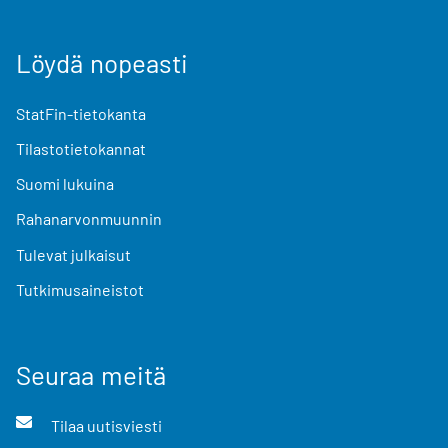
Löydä nopeasti
StatFin-tietokanta
Tilastotietokannat
Suomi lukuina
Rahanarvonmuunnin
Tulevat julkaisut
Tutkimusaineistot
Seuraa meitä
Tilaa uutisviesti