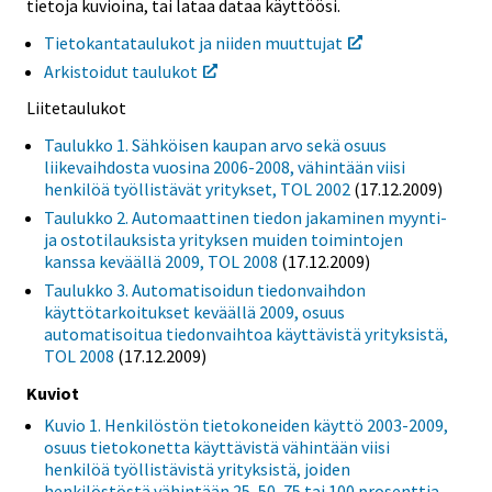
tietoja kuvioina, tai lataa dataa käyttöösi.
Tietokantataulukot ja niiden muuttujat
Arkistoidut taulukot
Liitetaulukot
Taulukko 1. Sähköisen kaupan arvo sekä osuus
liikevaihdosta vuosina 2006-2008, vähintään viisi
henkilöä työllistävät yritykset, TOL 2002
(17.12.2009)
Taulukko 2. Automaattinen tiedon jakaminen myynti-
ja ostotilauksista yrityksen muiden toimintojen
kanssa keväällä 2009, TOL 2008
(17.12.2009)
Taulukko 3. Automatisoidun tiedonvaihdon
käyttötarkoitukset keväällä 2009, osuus
automatisoitua tiedonvaihtoa käyttävistä yrityksistä,
TOL 2008
(17.12.2009)
Kuviot
Kuvio 1. Henkilöstön tietokoneiden käyttö 2003-2009,
osuus tietokonetta käyttävistä vähintään viisi
henkilöä työllistävistä yrityksistä, joiden
henkilöstöstä vähintään 25, 50, 75 tai 100 prosenttia