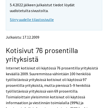
m
m
5.4.2022 jälkeen julkaistut tiedot löydät
o
o
v
v
uudistetulta sivustolta.
i
i
Siirry uudelle tilastosivulle
n
n
g
g
t
t
o
o
Julkaistu: 17.12.2009
a
a
n
n
Kotisivut 76 prosentilla
o
o
t
t
yrityksistä
h
h
e
e
Internet kotisivut oli käytössä 76 prosentilla yrityksistä
r
r
s
s
keväällä 2009. Suuremmissa vähintään 100 henkilöä
e
e
työllistävissä yrityksissä kotisivut oli käytössä 97
r
r
prosentilla yrityksistä, mutta pienissä 5-9 henkilöä
v
v
työllistävissä yrityksissä vain 69 prosentilla.
i
i
Toimialoittain yleisimmin kotisivut oli käytössä
c
c
e
e
informaation ja viestinnän toimialalla (99%) ja
.
.