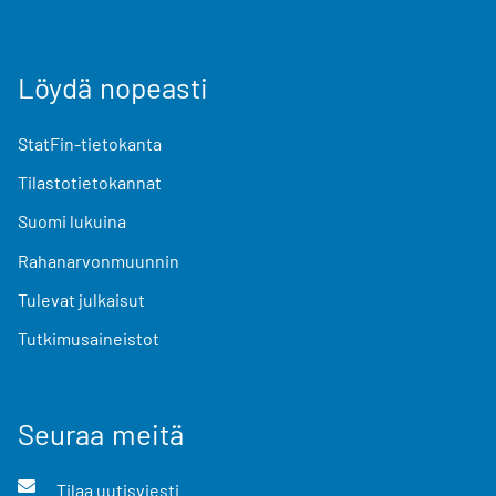
Löydä nopeasti
StatFin-tietokanta
Tilastotietokannat
Suomi lukuina
Rahanarvonmuunnin
Tulevat julkaisut
Tutkimusaineistot
Seuraa meitä
Tilaa uutisviesti