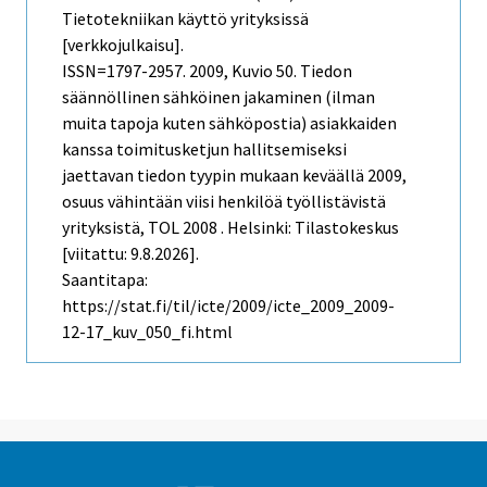
Tietotekniikan käyttö yrityksissä
[verkkojulkaisu].
ISSN=1797-2957. 2009, Kuvio 50. Tiedon
säännöllinen sähköinen jakaminen (ilman
muita tapoja kuten sähköpostia) asiakkaiden
kanssa toimitusketjun hallitsemiseksi
jaettavan tiedon tyypin mukaan keväällä 2009,
osuus vähintään viisi henkilöä työllistävistä
yrityksistä, TOL 2008 . Helsinki: Tilastokeskus
[viitattu: 9.8.2026].
Saantitapa:
https://stat.fi/til/icte/2009/icte_2009_2009-
12-17_kuv_050_fi.html