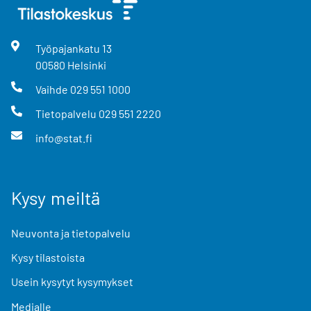
Työpajankatu
13
00580
Helsinki
Vaihde
029 551 1000
Tietopalvelu
029 551 2220
info@stat.fi
Kysy meiltä
Neuvonta ja tietopalvelu
Kysy tilastoista
Usein kysytyt kysymykset
Medialle