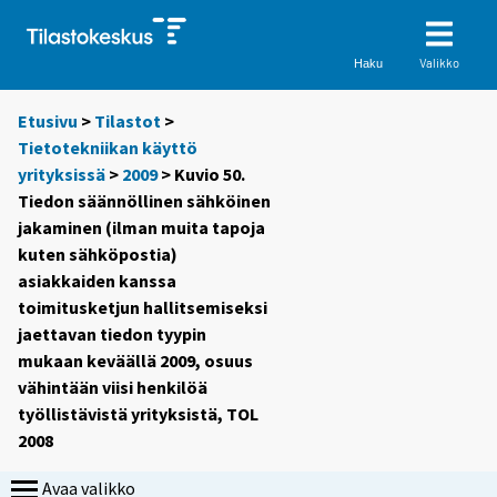
Valikko
Haku
Etusivu
>
Tilastot
>
Tietotekniikan käyttö
yrityksissä
>
2009
> Kuvio 50.
Tiedon säännöllinen sähköinen
jakaminen (ilman muita tapoja
kuten sähköpostia)
asiakkaiden kanssa
toimitusketjun hallitsemiseksi
jaettavan tiedon tyypin
mukaan keväällä 2009, osuus
vähintään viisi henkilöä
työllistävistä yrityksistä, TOL
2008
Avaa valikko