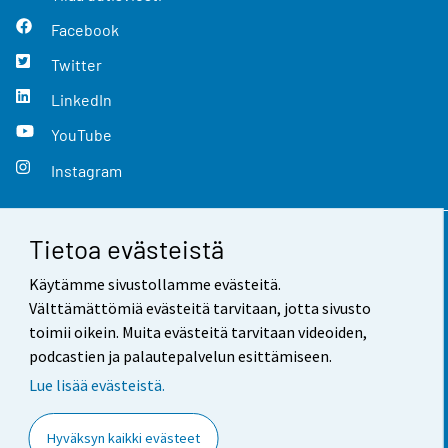
Facebook
Twitter
LinkedIn
YouTube
Instagram
Tietoa evästeistä
Yhteystiedot
Käytämme sivustollamme evästeitä.
Palaute
Välttämättömiä evästeitä tarvitaan, jotta sivusto
toimii oikein. Muita evästeitä tarvitaan videoiden,
Käyttöehdot
podcastien ja palautepalvelun esittämiseen.
Tietosuoja
Lue lisää evästeistä.
Saavutettavuus
Hyväksyn kaikki evästeet