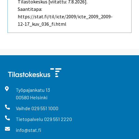
Tilastokeskus [viitattu: 7.8.2026].
Saantitapa:
https://stat.fi/til/icte/2009/icte_2009_2009-
12-17_kuv_036_fi.html
Työpajankatu
13
00580
Helsinki
Vaihde
029 551 1000
Tietopalvelu
029 551 2220
info@stat.fi