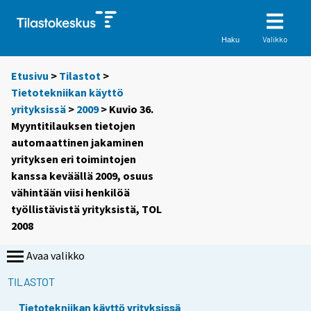
Valikko
Haku
Etusivu
>
Tilastot
>
Tietotekniikan käyttö
yrityksissä
>
2009
> Kuvio 36.
Myyntitilauksen tietojen
automaattinen jakaminen
yrityksen eri toimintojen
kanssa keväällä 2009, osuus
vähintään viisi henkilöä
työllistävistä yrityksistä, TOL
2008
Avaa valikko
TILASTOT
Tietotekniikan käyttö yrityksissä