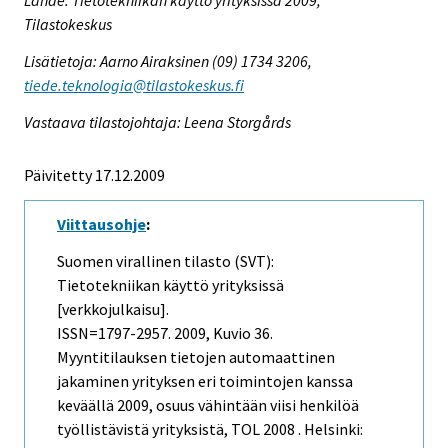
Lähde: Tietotekniikan käyttö yrityksissä 2009,
Tilastokeskus
Lisätietoja: Aarno Airaksinen (09) 1734 3206,
tiede.teknologia@tilastokeskus.fi
Vastaava tilastojohtaja: Leena Storgårds
Päivitetty 17.12.2009
Viittausohje
:
Suomen virallinen tilasto (SVT):
Tietotekniikan käyttö yrityksissä
[verkkojulkaisu].
ISSN=1797-2957. 2009, Kuvio 36.
Myyntitilauksen tietojen automaattinen
jakaminen yrityksen eri toimintojen kanssa
keväällä 2009, osuus vähintään viisi henkilöä
työllistävistä yrityksistä, TOL 2008 . Helsinki: