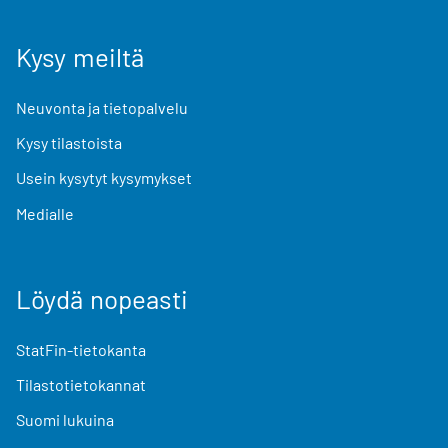
Kysy meiltä
Neuvonta ja tietopalvelu
Kysy tilastoista
Usein kysytyt kysymykset
Medialle
Löydä nopeasti
StatFin-tietokanta
Tilastotietokannat
Suomi lukuina