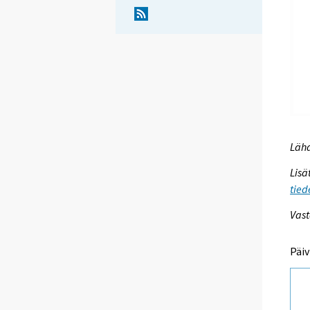
Lähd
Lisä
tied
Vast
Päiv