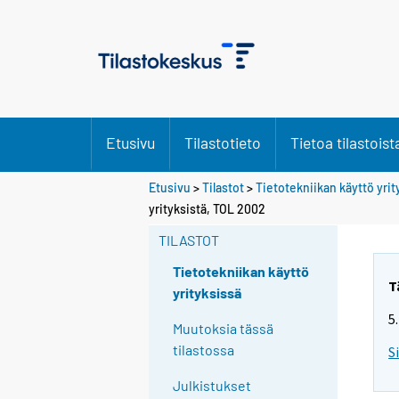
Etusivu
Tilastotieto
Tietoa tilastoist
Etusivu
>
Tilastot
>
Tietotekniikan käyttö yri
yrityksistä, TOL 2002
TILASTOT
Tietotekniikan käyttö
T
yrityksissä
5
Muutoksia tässä
tilastossa
S
Julkistukset