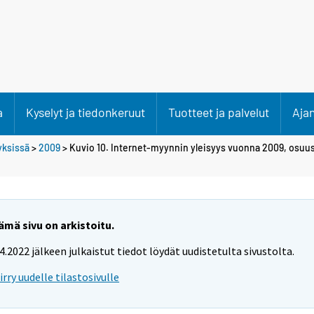
a
Kyselyt ja tiedonkeruut
Tuotteet ja palvelut
Aja
tyksissä
>
2009
> Kuvio 10. Internet-myynnin yleisyys vuonna 2009, osuus
ämä sivu on arkistoitu.
.4.2022 jälkeen julkaistut tiedot löydät uudistetulta sivustolta.
iirry uudelle tilastosivulle