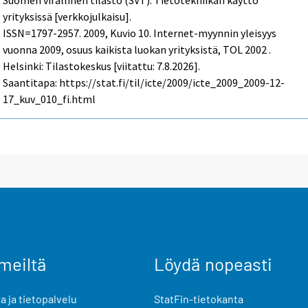
Suomen virallinen tilasto (SVT): Tietotekniikan käyttö
yrityksissä [verkkojulkaisu].
ISSN=1797-2957. 2009, Kuvio 10. Internet-myynnin yleisyys
vuonna 2009, osuus kaikista luokan yrityksistä, TOL 2002 .
Helsinki: Tilastokeskus [viitattu: 7.8.2026].
Saantitapa: https://stat.fi/til/icte/2009/icte_2009_2009-12-
17_kuv_010_fi.html
meiltä
Löydä nopeasti
 ja tietopalvelu
StatFin-tietokanta