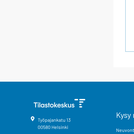
Kysy 
Työpajankatu
13
00580
Helsinki
Neuvonta