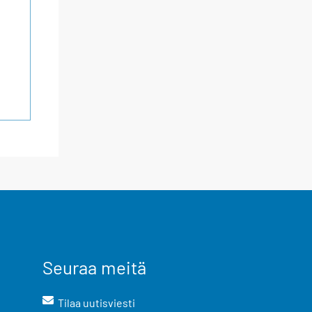
Seuraa meitä
Tilaa uutisviesti