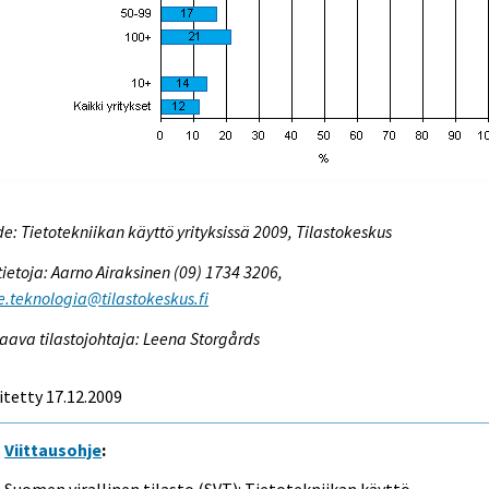
e: Tietotekniikan käyttö yrityksissä 2009, Tilastokeskus
tietoja: Aarno Airaksinen (09) 1734 3206,
e.teknologia@tilastokeskus.fi
aava tilastojohtaja: Leena Storgårds
itetty 17.12.2009
Viittausohje
: