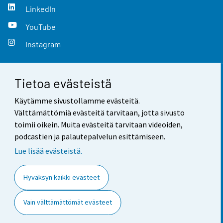
LinkedIn
YouTube
Instagram
Tietoa evästeistä
Yhteystiedot
Käytämme sivustollamme evästeitä.
Palaute
Välttämättömiä evästeitä tarvitaan, jotta sivusto
toimii oikein. Muita evästeitä tarvitaan videoiden,
Käyttöehdot
podcastien ja palautepalvelun esittämiseen.
Tietosuoja
Lue lisää evästeistä.
Saavutettavuus
Hyväksyn kaikki evästeet
Tietoa sivustosta
Vain välttämättömät evästeet
Evästeasetukset