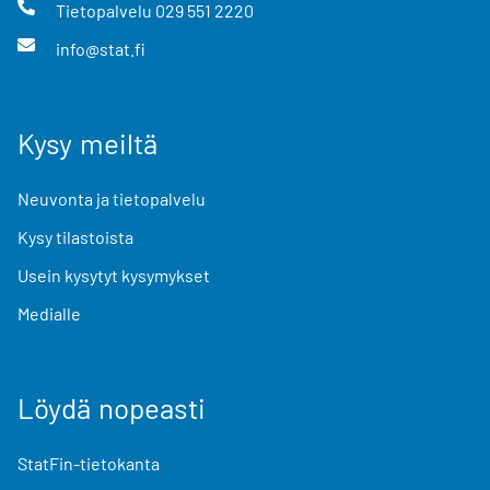
Tietopalvelu
029 551 2220
info@stat.fi
Kysy meiltä
Neuvonta ja tietopalvelu
Kysy tilastoista
Usein kysytyt kysymykset
Medialle
Löydä nopeasti
StatFin-tietokanta