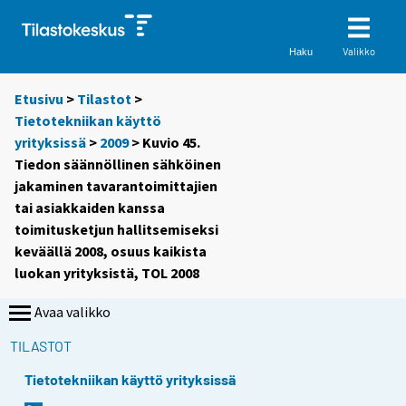
Valikko
Haku
Etusivu
>
Tilastot
>
Tietotekniikan käyttö
yrityksissä
>
2009
> Kuvio 45.
Tiedon säännöllinen sähköinen
jakaminen tavarantoimittajien
tai asiakkaiden kanssa
toimitusketjun hallitsemiseksi
keväällä 2008, osuus kaikista
luokan yrityksistä, TOL 2008
Avaa valikko
TILASTOT
Tietotekniikan käyttö yrityksissä