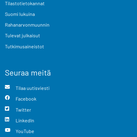
Tilastotietokannat
Suomi lukuina
Rahanarvonmuunnin
Tulevat julkaisut
Tutkimusaineistot
Seuraa meitä
Tilaa uutisviesti
Facebook
Twitter
LinkedIn
YouTube