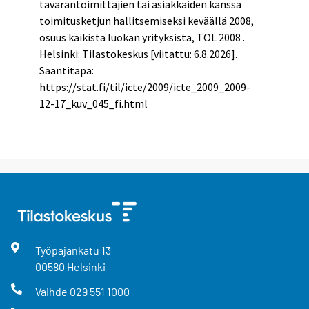
tavarantoimittajien tai asiakkaiden kanssa
toimitusketjun hallitsemiseksi keväällä 2008,
osuus kaikista luokan yrityksistä, TOL 2008 .
Helsinki: Tilastokeskus [viitattu: 6.8.2026].
Saantitapa:
https://stat.fi/til/icte/2009/icte_2009_2009-
12-17_kuv_045_fi.html
Työpajankatu
13
00580
Helsinki
Vaihde
029 551 1000