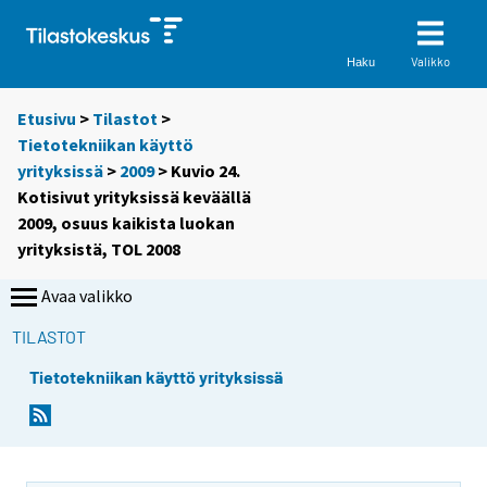
Valikko
Haku
Etusivu
>
Tilastot
>
Tietotekniikan käyttö
yrityksissä
>
2009
> Kuvio 24.
Kotisivut yrityksissä keväällä
2009, osuus kaikista luokan
yrityksistä, TOL 2008
Avaa valikko
TILASTOT
Tietotekniikan käyttö yrityksissä