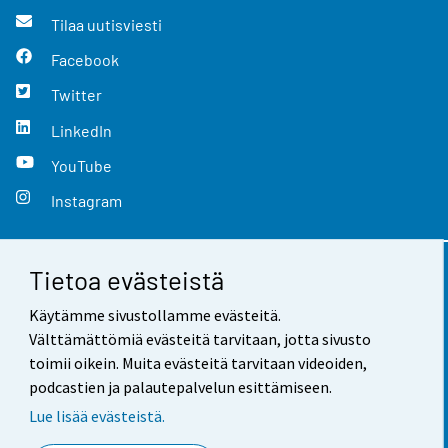
Tilaa uutisviesti
Facebook
Twitter
LinkedIn
YouTube
Instagram
Tietoa evästeistä
Yhteystiedot
Käytämme sivustollamme evästeitä.
Palaute
Välttämättömiä evästeitä tarvitaan, jotta sivusto
toimii oikein. Muita evästeitä tarvitaan videoiden,
Käyttöehdot
podcastien ja palautepalvelun esittämiseen.
Tietosuoja
Lue lisää evästeistä.
Saavutettavuus