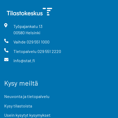
Työpajankatu
13
00580
Helsinki
Vaihde
029 551 1000
Tietopalvelu
029 551 2220
info@stat.fi
Kysy meiltä
Neuvonta ja tietopalvelu
Kysy tilastoista
Usein kysytyt kysymykset