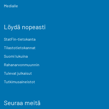
Medialle
Löydä nopeasti
StatFin-tietokanta
Tilastotietokannat
Suomi lukuina
Rahanarvonmuunnin
Tulevat julkaisut
Tutkimusaineistot
Seuraa meitä