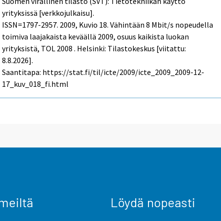
Suomen virallinen tilasto (SVT): Tietotekniikan käyttö
yrityksissä [verkkojulkaisu].
ISSN=1797-2957. 2009, Kuvio 18. Vähintään 8 Mbit/s nopeudella
toimiva laajakaista keväällä 2009, osuus kaikista luokan
yrityksistä, TOL 2008 . Helsinki: Tilastokeskus [viitattu:
8.8.2026].
Saantitapa: https://stat.fi/til/icte/2009/icte_2009_2009-12-
17_kuv_018_fi.html
meiltä
Löydä nopeasti