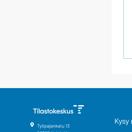
Kysy 
Työpajankatu
13