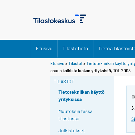
Etusivu
Tilastotieto
Tietoa tilastoist
Etusivu
>
Tilastot
>
Tietotekniikan käyttö yri
osuus kaikista luokan yrityksistä, TOL 2008
TILASTOT
Tietotekniikan käyttö
T
yrityksissä
5
Muutoksia tässä
tilastossa
S
Julkistukset