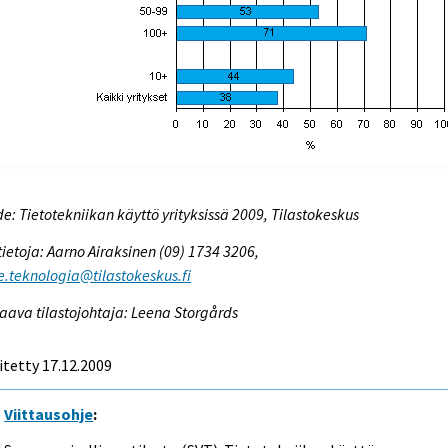
e: Tietotekniikan käyttö yrityksissä 2009, Tilastokeskus
tietoja: Aarno Airaksinen (09) 1734 3206,
e.teknologia@tilastokeskus.fi
aava tilastojohtaja: Leena Storgårds
itetty 17.12.2009
Viittausohje
: