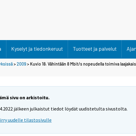
a
Kyselyt ja tiedonkeruut
Tuotteet ja palvelut
Aja
tyksissä
>
2009
> Kuvio 18. Vähintään 8 Mbit/s nopeudella toimiva laajakais
ämä sivu on arkistoitu.
.4.2022 jälkeen julkaistut tiedot löydät uudistetulta sivustolta.
iirry uudelle tilastosivulle