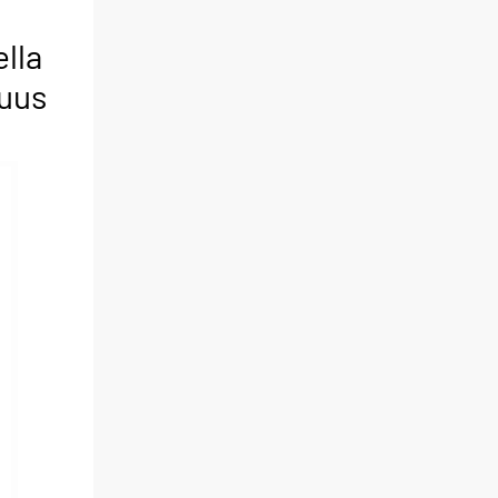
lla
suus
8