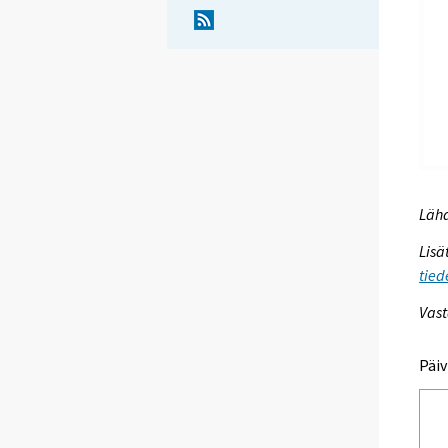
Lähd
Lisä
tied
Vast
Päiv