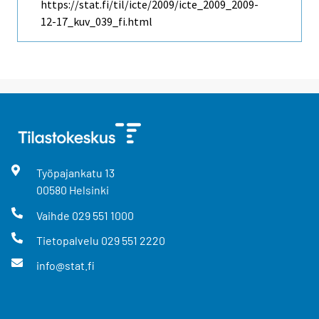
https://stat.fi/til/icte/2009/icte_2009_2009-
12-17_kuv_039_fi.html
Työpajankatu
13
00580
Helsinki
Vaihde
029 551 1000
Tietopalvelu
029 551 2220
info@stat.fi