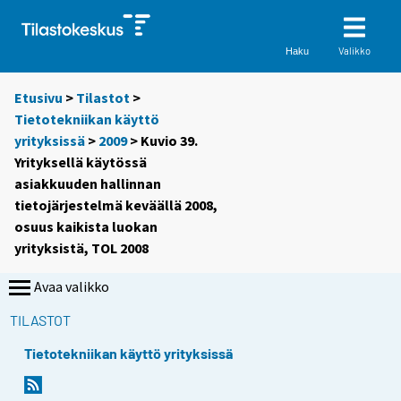
Valikko
Haku
Etusivu
>
Tilastot
>
Tietotekniikan käyttö
yrityksissä
>
2009
> Kuvio 39.
Yrityksellä käytössä
asiakkuuden hallinnan
tietojärjestelmä keväällä 2008,
osuus kaikista luokan
yrityksistä, TOL 2008
Avaa valikko
TILASTOT
Tietotekniikan käyttö yrityksissä