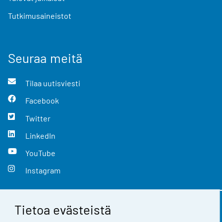
Tutkimusaineistot
Seuraa meitä
Tilaa uutisviesti
Facebook
Twitter
LinkedIn
YouTube
Instagram
Tietoa evästeistä
Yhteystiedot