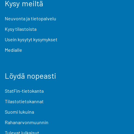
Kysy meiltä
Neuvonta ja tietopalvelu
Kysy tilastoista
Usein kysytyt kysymykset
Medialle
Löydä nopeasti
StatFin-tietokanta
Tilastotietokannat
Suomi lukuina
Rahanarvonmuunnin
Tulevat julkaisut