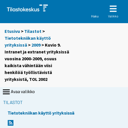
Valikko
Haku
Etusivu
>
Tilastot
>
Tietotekniikan käyttö
yrityksissä
>
2009
> Kuvio 9.
Intranet ja extranet yrityksissä
vuosina 2000-2009, osuus
kaikista vähintään viisi
henkilöä työllistävistä
yrityksistä, TOL 2002
Avaa valikko
TILASTOT
Tietotekniikan käyttö yrityksissä