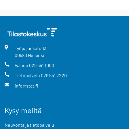
Työpajankatu
13
00580
Helsinki
Vaihde
029 551 1000
Tietopalvelu
029 551 2220
info@stat.fi
Kysy meiltä
Neuvonta ja tietopalvelu