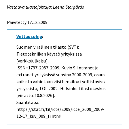
Vastaava tilastojohtaja: Leena Storgårds
Päivitetty 17.12.2009
Viittausohje
:
Suomen virallinen tilasto (SVT):
Tietotekniikan käyttö yrityksissä
[verkkojulkaisu].
ISSN=1797-2957. 2009, Kuvio 9. Intranet ja
extranet yrityksissä vuosina 2000-2009, osuus
kaikista vähintään viisi henkilöä työllistävistä
yrityksistä, TOL 2002 . Helsinki: Tilastokeskus
[viitattu: 10.8.2026].
Saantitapa:
https://stat.fi/til/icte/2009/icte_2009_2009-
12-17_kuv_009_fi.html