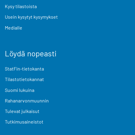
Kysy tilastoista
Usein kysytyt kysymykset
Medialle
Löydä nopeasti
StatFin-tietokanta
Tilastotietokannat
Suomi lukuina
Rahanarvonmuunnin
Tulevat julkaisut
Tutkimusaineistot